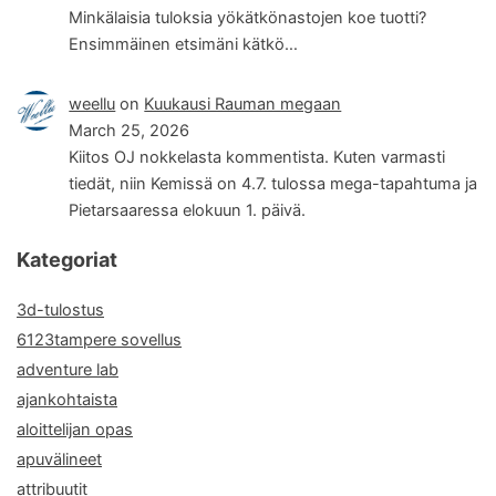
Minkälaisia tuloksia yökätkönastojen koe tuotti?
Ensimmäinen etsimäni kätkö…
weellu
on
Kuukausi Rauman megaan
March 25, 2026
Kiitos OJ nokkelasta kommentista. Kuten varmasti
tiedät, niin Kemissä on 4.7. tulossa mega-tapahtuma ja
Pietarsaaressa elokuun 1. päivä.
Kategoriat
3d-tulostus
6123tampere sovellus
adventure lab
ajankohtaista
aloittelijan opas
apuvälineet
attribuutit