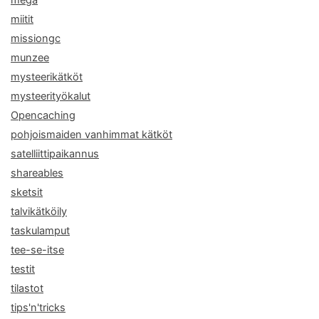
miitit
missiongc
munzee
mysteerikätköt
mysteerityökalut
Opencaching
pohjoismaiden vanhimmat kätköt
satelliittipaikannus
shareables
sketsit
talvikätköily
taskulamput
tee-se-itse
testit
tilastot
tips'n'tricks