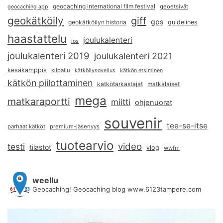
geocaching international film festival
geoetsivät
geocaching app
geokätköily
giff
gps
geokätköilyn historia
guidelines
haastattelu
joulukalenteri
ios
joulukalenteri 2019
joulukalenteri 2021
kesäkamppis
kilpailu
kätköilysovellus
kätkön etsiminen
kätkön piilottaminen
kätkötarkastajat
matkalaiset
mega
matkaraportti
miitti
ohjenuorat
souvenir
tee-se-itse
parhaat kätköt
premium-jäsenyys
tuotearvio
video
testi
tilastot
vlog
wwfm
weellu
Geocaching! Geocaching blog www.6123tampere.com