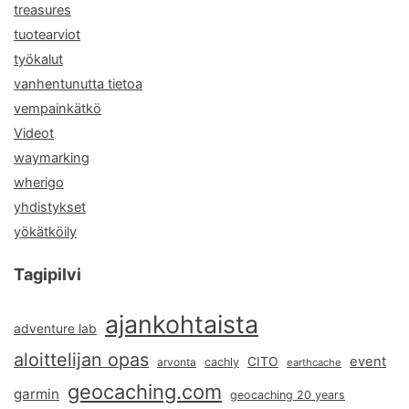
treasures
tuotearviot
työkalut
vanhentunutta tietoa
vempainkätkö
Videot
waymarking
wherigo
yhdistykset
yökätköily
Tagipilvi
ajankohtaista
adventure lab
aloittelijan opas
event
CITO
arvonta
cachly
earthcache
geocaching.com
garmin
geocaching 20 years