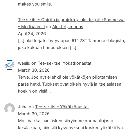
makes you smile.
Tee se itse: Ohjeita ja projekteja aloittelijoille Suomessa
- Mediaääni.fi
on
Aloittelijan opas
April 24, 2026
[…] aloittelijalle löytyy opas 61° 23° Tampere -blogista,
joka kokoaa harrastuksen […]
weellu
on
Tee-se-itse: Yökätkönastat
March 30, 2026
Terve, Joo nyt ei ehkä ole yökätköjen piilottamisen
paras hetki. Tulokset ovat oikein hyviä ja itse asiassa
koekin on vielä…
Juha
on
Tee-se-itse: Yökätkönastat
March 30, 2026
Moi. Vaikka juuri äsken siirryimme normaaliajasta
kesäaikaan, niin silti kysymykseni koskee yökätköilyä.