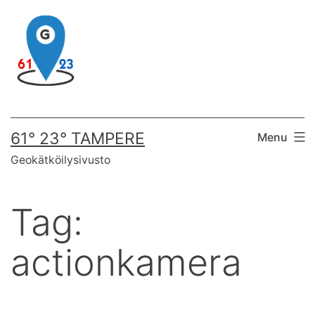
Skip
to
content
61° 23° TAMPERE
Menu
Geokätköilysivusto
Tag:
actionkamera