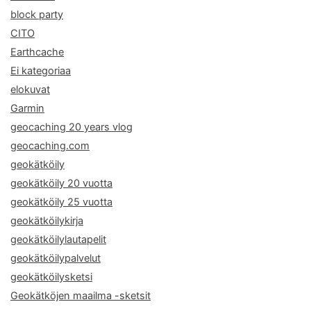
block party
CITO
Earthcache
Ei kategoriaa
elokuvat
Garmin
geocaching 20 years vlog
geocaching.com
geokätköily
geokätköily 20 vuotta
geokätköily 25 vuotta
geokätköilykirja
geokätköilylautapelit
geokätköilypalvelut
geokätköilysketsi
Geokätköjen maailma -sketsit