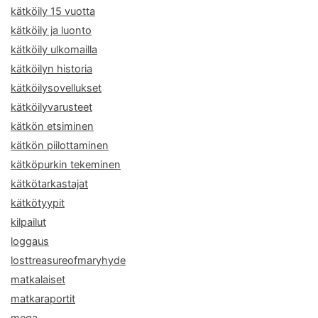
kätköily 15 vuotta
kätköily ja luonto
kätköily ulkomailla
kätköilyn historia
kätköilysovellukset
kätköilyvarusteet
kätkön etsiminen
kätkön piilottaminen
kätköpurkin tekeminen
kätkötarkastajat
kätkötyypit
kilpailut
loggaus
losttreasureofmaryhyde
matkalaiset
matkaraportit
mega