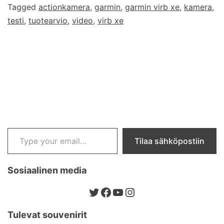
Tagged
actionkamera
,
garmin
,
garmin virb xe
,
kamera
,
testi
,
tuotearvio
,
video
,
virb xe
Type your email…
Tilaa sähköpostiin
Sosiaalinen media
Twitter
Facebook
YouTube
Instagram
Tulevat souvenirit