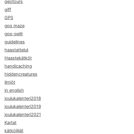
geotours
giff
GPS
gps maze
gps-pelit
guidelines
haastattelut
Haastekätköt
handicaching
hiddencreatures
ilmiöt
in english
joulukalenteri2018
joulukalenteri2019
joulukalenteri2021
Kartat
kätköilijät