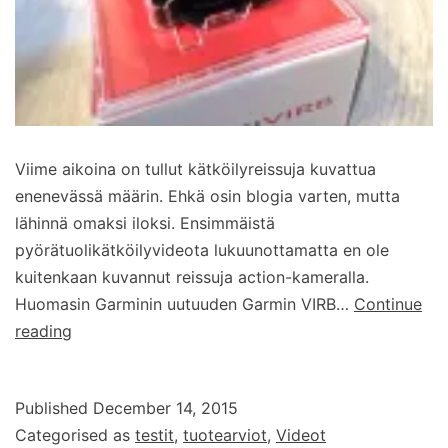
Viime aikoina on tullut kätköilyreissuja kuvattua
enenevässä määrin. Ehkä osin blogia varten, mutta
lähinnä omaksi iloksi. Ensimmäistä
pyörätuolikätköilyvideota lukuunottamatta en ole
kuitenkaan kuvannut reissuja action-kameralla.
Huomasin Garminin uutuuden Garmin VIRB…
Continue
Testissä:
reading
Garmin
Virb
Published
December 14, 2015
XE
Categorised as
testit
,
tuotearviot
,
Videot
actionkamera