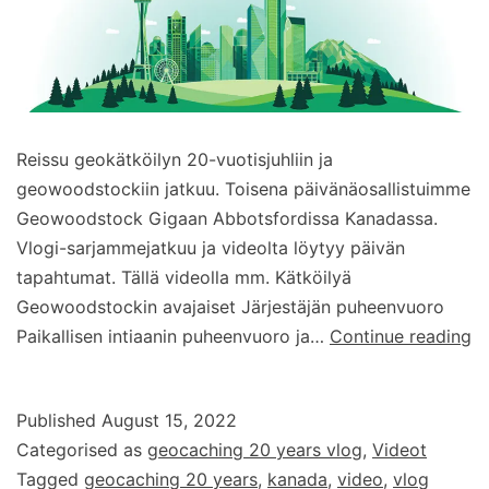
Reissu geokätköilyn 20-vuotisjuhliin ja
geowoodstockiin jatkuu. Toisena päivänäosallistuimme
Geowoodstock Gigaan Abbotsfordissa Kanadassa.
Vlogi-sarjammejatkuu ja videolta löytyy päivän
tapahtumat. Tällä videolla mm. Kätköilyä
Geowoodstockin avajaiset Järjestäjän puheenvuoro
G
Paikallisen intiaanin puheenvuoro ja…
Continue reading
2
ye
Published
August 15, 2022
–
Categorised as
geocaching 20 years vlog
,
Videot
vl
Tagged
geocaching 20 years
,
kanada
,
video
,
vlog
–