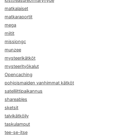
losttreasureofmaryhyde
matkalaiset
matkaraportit
mega
miitit
missiongc
munzee
mysteerikätköt
mysteerityökalut
Opencaching
pohjoismaiden vanhimmat kätköt
satelliittipaikannus
shareables
sketsit
talvikätköily
taskulamput
tee-se-itse