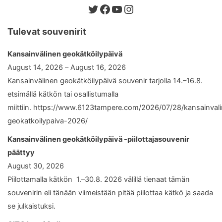
Twitter
Facebook
YouTube
Instagram
Tulevat souvenirit
Kansainvälinen geokätköilypäivä
August 14, 2026 – August 16, 2026
Kansainvälinen geokätköilypäivä souvenir tarjolla 14.–16.8.
etsimällä kätkön tai osallistumalla
miittiin. https://www.6123tampere.com/2026/07/28/kansainval
geokatkoilypaiva-2026/
Kansainvälinen geokätköilypäivä -piilottajasouvenir
päättyy
August 30, 2026
Piilottamalla kätkön 1.–30.8. 2026 välillä tienaat tämän
souvenirin eli tänään viimeistään pitää piilottaa kätkö ja saada
se julkaistuksi.