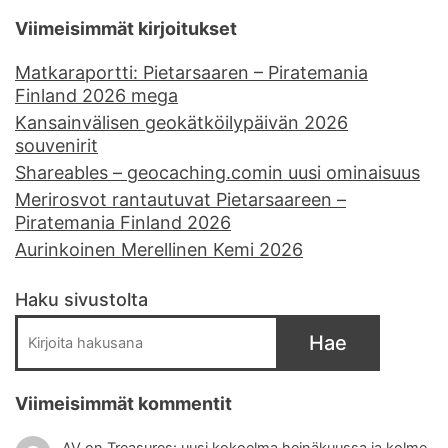
Viimeisimmät kirjoitukset
Matkaraportti: Pietarsaaren – Piratemania
Finland 2026 mega
Kansainvälisen geokätköilypäivän 2026
souvenirit
Shareables – geocaching.comin uusi ominaisuus
Merirosvot rantautuvat Pietarsaareen –
Piratemania Finland 2026
Aurinkoinen Merellinen Kemi 2026
Haku sivustolta
Hae
Viimeisimmät kommentit
AV
on
Treasures: uusi kokoelma heinäkuussa ja kolme