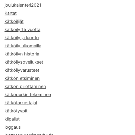
joulukalenteri2021
Kartat
kätköilijät
kätköily 15 vuotta
kätköily ja luonto
kätköily ulkomailla
kätköilyn historia
kätköilysovellukset
kätköilyvarusteet
kätkön etsiminen
kätkön piilottaminen
kätköpurkin tekeminen
kätkötarkastajat
kätkötyypit
kilpailut
loggaus