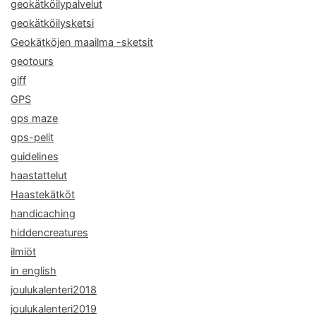
geokätköilypalvelut
geokätköilysketsi
Geokätköjen maailma -sketsit
geotours
giff
GPS
gps maze
gps-pelit
guidelines
haastattelut
Haastekätköt
handicaching
hiddencreatures
ilmiöt
in english
joulukalenteri2018
joulukalenteri2019