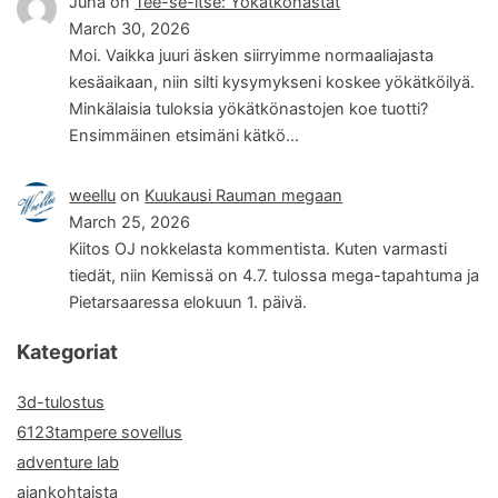
Juha
on
Tee-se-itse: Yökätkönastat
March 30, 2026
Moi. Vaikka juuri äsken siirryimme normaaliajasta
kesäaikaan, niin silti kysymykseni koskee yökätköilyä.
Minkälaisia tuloksia yökätkönastojen koe tuotti?
Ensimmäinen etsimäni kätkö…
weellu
on
Kuukausi Rauman megaan
March 25, 2026
Kiitos OJ nokkelasta kommentista. Kuten varmasti
tiedät, niin Kemissä on 4.7. tulossa mega-tapahtuma ja
Pietarsaaressa elokuun 1. päivä.
Kategoriat
3d-tulostus
6123tampere sovellus
adventure lab
ajankohtaista