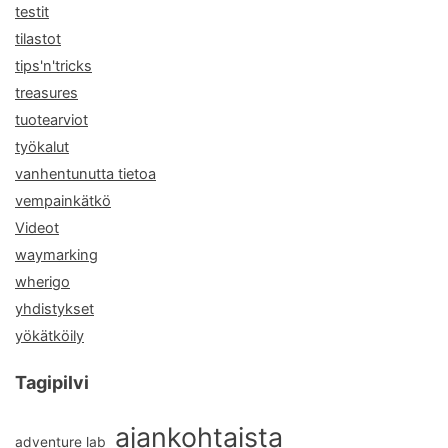
testit
tilastot
tips'n'tricks
treasures
tuotearviot
työkalut
vanhentunutta tietoa
vempainkätkö
Videot
waymarking
wherigo
yhdistykset
yökätköily
Tagipilvi
ajankohtaista
adventure lab