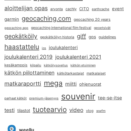
aloittelijan opas
event
CITO
arvonta
cachly
earthcache
geocaching.com
garmin
geocaching 20 years
geocaching international film festival
geoetsivät
geocaching app
geokätköily
giff
gps
geokätköilyn historia
guidelines
haastattelu
joulukalenteri
ios
joulukalenteri 2019
joulukalenteri 2021
kesäkamppis
kilpailu
kätköilysovellus
kätkön etsiminen
kätkön piilottaminen
kätkötarkastajat
matkalaiset
mega
matkaraportti
miitti
ohjenuorat
souvenir
tee-se-itse
parhaat kätköt
premium-jäsenyys
tuotearvio
video
testi
tilastot
vlog
wwfm
weellu