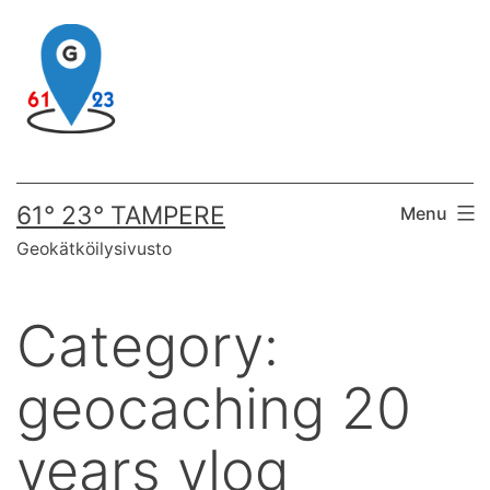
Skip
to
content
61° 23° TAMPERE
Menu
Geokätköilysivusto
Category:
geocaching 20
years vlog