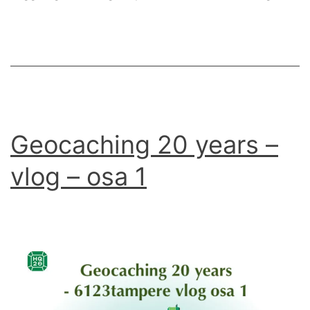
o
2
Geocaching 20 years –
vlog – osa 1