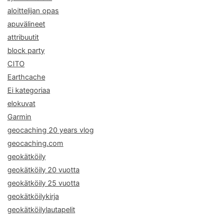
aloittelijan opas
apuvälineet
attribuutit
block party
CITO
Earthcache
Ei kategoriaa
elokuvat
Garmin
geocaching 20 years vlog
geocaching.com
geokätköily
geokätköily 20 vuotta
geokätköily 25 vuotta
geokätköilykirja
geokätköilylautapelit