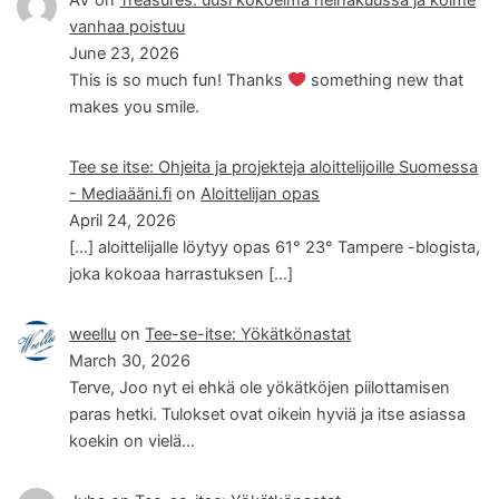
vanhaa poistuu
June 23, 2026
This is so much fun! Thanks
something new that
makes you smile.
Tee se itse: Ohjeita ja projekteja aloittelijoille Suomessa
- Mediaääni.fi
on
Aloittelijan opas
April 24, 2026
[…] aloittelijalle löytyy opas 61° 23° Tampere -blogista,
joka kokoaa harrastuksen […]
weellu
on
Tee-se-itse: Yökätkönastat
March 30, 2026
Terve, Joo nyt ei ehkä ole yökätköjen piilottamisen
paras hetki. Tulokset ovat oikein hyviä ja itse asiassa
koekin on vielä…