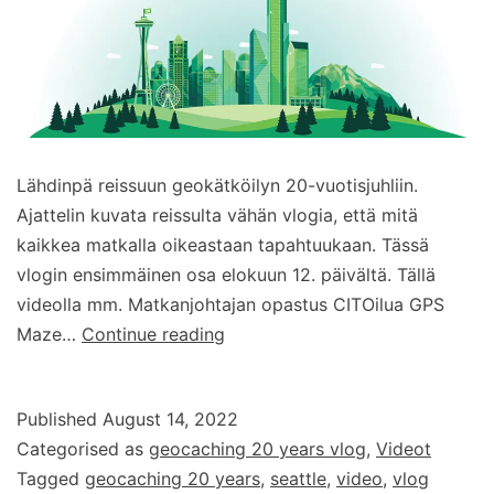
Lähdinpä reissuun geokätköilyn 20-vuotisjuhliin.
Ajattelin kuvata reissulta vähän vlogia, että mitä
kaikkea matkalla oikeastaan tapahtuukaan. Tässä
vlogin ensimmäinen osa elokuun 12. päivältä. Tällä
videolla mm. Matkanjohtajan opastus CITOilua GPS
Geocaching
Maze…
Continue reading
20
years
Published
August 14, 2022
–
Categorised as
geocaching 20 years vlog
,
Videot
vlog
Tagged
geocaching 20 years
,
seattle
,
video
,
vlog
–