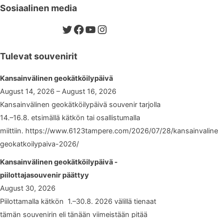
Sosiaalinen media
Twitter
Facebook
YouTube
Instagram
Tulevat souvenirit
Kansainvälinen geokätköilypäivä
August 14, 2026 – August 16, 2026
Kansainvälinen geokätköilypäivä souvenir tarjolla
14.–16.8. etsimällä kätkön tai osallistumalla
miittiin. https://www.6123tampere.com/2026/07/28/kansainvalin
geokatkoilypaiva-2026/
Kansainvälinen geokätköilypäivä -
piilottajasouvenir päättyy
August 30, 2026
Piilottamalla kätkön 1.–30.8. 2026 välillä tienaat
tämän souvenirin eli tänään viimeistään pitää