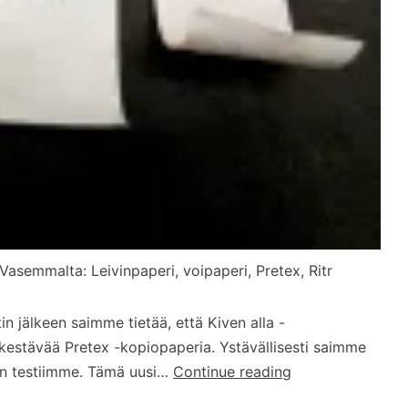
 Vasemmalta: Leivinpaperi, voipaperi, Pretex, Ritr
n jälkeen saimme tietää, että Kiven alla -
estävää Pretex -kopiopaperia. Ystävällisesti saimme
Testissä:
lan testiimme. Tämä uusi…
Continue reading
Vedenkestävät