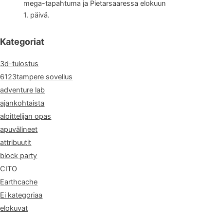
mega-tapahtuma ja Pietarsaaressa elokuun
1. päivä.
oitus?
Kategoriat
3d-tulostus
6123tampere sovellus
adventure lab
ajankohtaista
aloittelijan opas
apuvälineet
attribuutit
block party
CITO
Earthcache
Ei kategoriaa
elokuvat