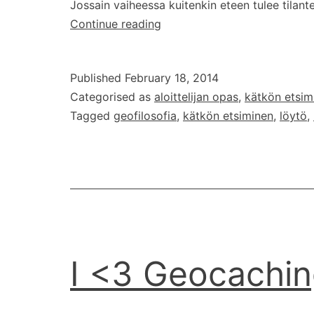
Jossain vaiheessa kuitenkin eteen tulee tilante
Löydön
Continue reading
määritelmä
Published
February 18, 2014
Categorised as
aloittelijan opas
,
kätkön etsim
Tagged
geofilosofia
,
kätkön etsiminen
,
löytö
,
I <3 Geocachin