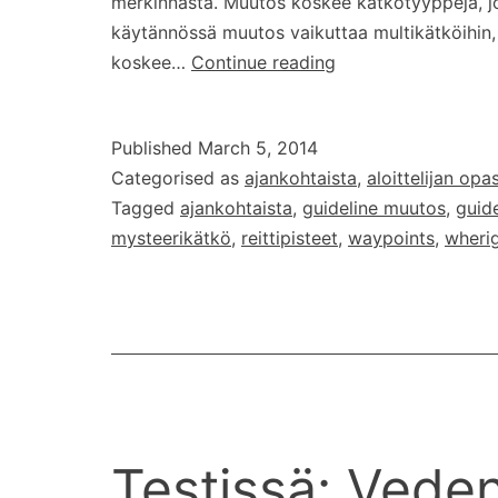
merkinnästä. Muutos koskee kätkötyyppejä, jois
käytännössä muutos vaikuttaa multikätköihin, 
Muutoksia
koskee…
Continue reading
reittipisteiden
merkintään
Published
March 5, 2014
mysteeri/multi/whe
Categorised as
ajankohtaista
,
aloittelijan opa
kätköissä
Tagged
ajankohtaista
,
guideline muutos
,
guide
mysteerikätkö
,
reittipisteet
,
waypoints
,
wheri
Testissä: Vede