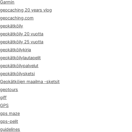
Garmin
geocaching 20 years vlog
geocaching.com
geokätköily
geokätköily 20 vuotta
geokätköily 25 vuotta
geokätköilykirja
geokätköilylautapelit
geokätköilypalvelut
geokätköilysketsi
Geokätköjen maailma -sketsit
geotours
giff
GPS
gps maze
gps-pelit
guidelines