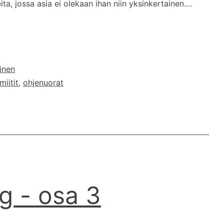
ita, jossa asia ei olekaan ihan niin yksinkertainen.…
inen
miitit
,
ohjenuorat
g - osa 3