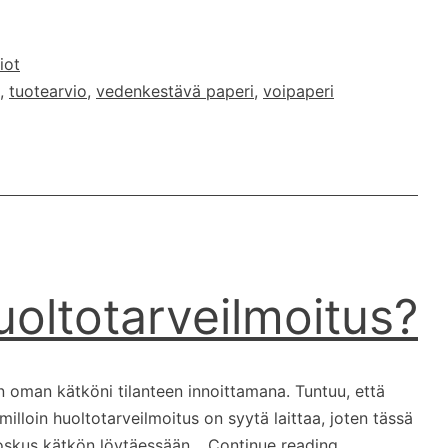
logipaperit
–
iot
osa
,
tuotearvio
,
vedenkestävä paperi
,
voipaperi
2
huoltotarveilmoitus?
än oman kätköni tilanteen innoittamana. Tuntuu, että
illoin huoltotarveilmoitus on syytä laittaa, joten tässä
Milloin
 Joskus kätkön löytäessään…
Continue reading