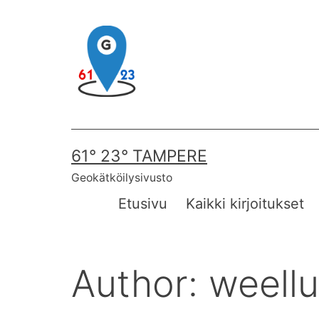
Skip
to
content
61° 23° TAMPERE
Geokätköilysivusto
Etusivu
Kaikki kirjoitukset
Author:
weellu