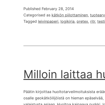
Published
February 28, 2014
Categorised as
kätkön piilottaminen
,
tuotearv
Tagged
leivinpaperi
,
logikirja
,
pretex
,
ritr
,
testi
Milloin laittaa 
Päätin kirjoittaa huoltotarveilmoituksista erä
osalle geokätköilijöistä on hieman epäselvää, m
valaistusta asiaan. Huoltoa kaipaava purkki