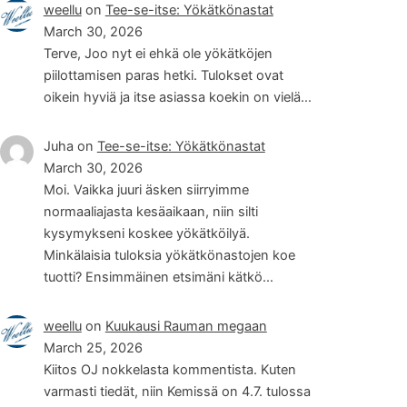
weellu
on
Tee-se-itse: Yökätkönastat
March 30, 2026
Terve, Joo nyt ei ehkä ole yökätköjen
piilottamisen paras hetki. Tulokset ovat
oikein hyviä ja itse asiassa koekin on vielä…
Juha
on
Tee-se-itse: Yökätkönastat
March 30, 2026
Moi. Vaikka juuri äsken siirryimme
normaaliajasta kesäaikaan, niin silti
kysymykseni koskee yökätköilyä.
Minkälaisia tuloksia yökätkönastojen koe
tuotti? Ensimmäinen etsimäni kätkö…
weellu
on
Kuukausi Rauman megaan
March 25, 2026
Kiitos OJ nokkelasta kommentista. Kuten
varmasti tiedät, niin Kemissä on 4.7. tulossa