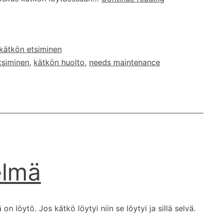
laittaa
huoltotarveilm
kätkön etsiminen
tsiminen
,
kätkön huolto
,
needs maintenance
elmä
n löytö. Jos kätkö löytyi niin se löytyi ja sillä selvä.