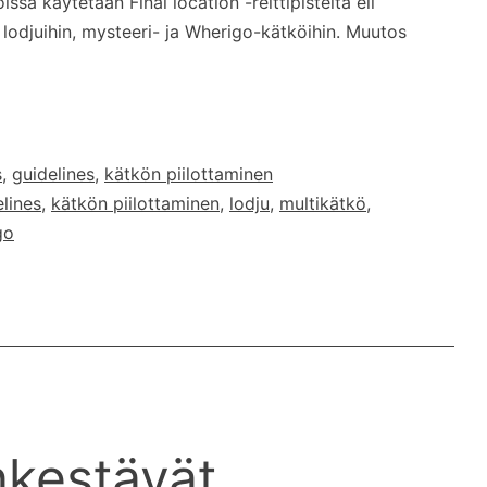
sa käytetään Final location -reittipisteitä eli
lodjuihin, mysteeri- ja Wherigo-kätköihin. Muutos
rigo/yms.
s
,
guidelines
,
kätkön piilottaminen
lines
,
kätkön piilottaminen
,
lodju
,
multikätkö
,
go
nkestävät