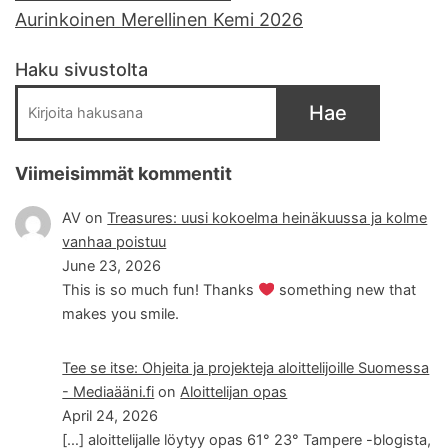
Aurinkoinen Merellinen Kemi 2026
Haku sivustolta
Hae
Viimeisimmät kommentit
AV
on
Treasures: uusi kokoelma heinäkuussa ja kolme
vanhaa poistuu
June 23, 2026
This is so much fun! Thanks
something new that
makes you smile.
Tee se itse: Ohjeita ja projekteja aloittelijoille Suomessa
- Mediaääni.fi
on
Aloittelijan opas
April 24, 2026
[…] aloittelijalle löytyy opas 61° 23° Tampere -blogista,