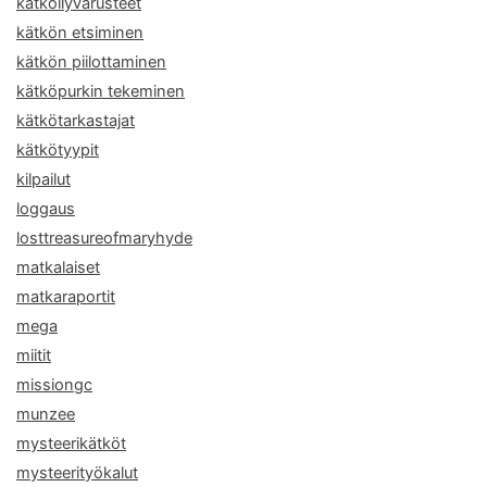
kätköilyvarusteet
kätkön etsiminen
kätkön piilottaminen
kätköpurkin tekeminen
kätkötarkastajat
kätkötyypit
kilpailut
loggaus
losttreasureofmaryhyde
matkalaiset
matkaraportit
mega
miitit
missiongc
munzee
mysteerikätköt
mysteerityökalut