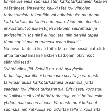
Emme ole vielä suomalaisten kätkötarkastajien kesken
päättäneet lähtevätkö kaikki tätä lokivihkojen
tarkastamista tekemään vai erikoistuuko muutama
kätkötarkastaja tähän hommaan
.
Aiemmin olen itse
erikoistunut jo julkaistujen kätköjen seurantaan ja
arkistointiin, jos niitä ei huolleta, niin tietyllä tapaa
tämä sopisi minun toimenkuvaan lisäksi.
“
No aivan taatusti lisää töitä. Miten ihmeessä ajattelitte
ehtiä tarkastamaan kaikkien kätköjen lokivihkot
säännöllisesti?
“Nähtäväksi jää. Selvää on, että nykyisellä
tarkastajajoukolla ei hommasta selvitä ja varmasti
tarvitaan uusia kätkötarkastajia useampia, jotta
saadaan lokivihkot tarkastettua. Erityisesti korostuu
paikallisuus eli yksi kätkötarkastaja voisi hoitaa esim.
yhden maakunnan alueen. Varmasti moni kokenut
suomalainen kätköilijä voi odottaa tällä viikolla sitä