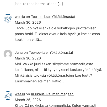
joka kokoaa harrastuksen […]
weellu
on
Tee-se-itse: Yökätkönastat
March 30, 2026
Terve, Joo nyt ei ehkä ole yökätköjen piilottamisen
paras hetki. Tulokset ovat oikein hyviä ja itse asiassa
koekin on vielä…
Juha
on
Tee-se-itse: Yökätkönastat
March 30, 2026
Moi. Vaikka juuri äsken siirryimme normaaliajasta
kesäaikaan, niin silti kysymykseni koskee yökätköilyä.
Minkälaisia tuloksia yökätkönastojen koe tuotti?
Ensimmäinen etsimäni kätkö…
weellu
on
Kuukausi Rauman megaan
March 25, 2026
Kiitos OJ nokkelasta kommentista. Kuten varmasti