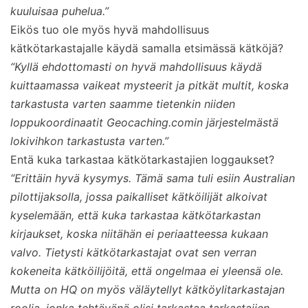
kuuluisaa puhelua.”
Eikös tuo ole myös hyvä mahdollisuus
kätkötarkastajalle käydä samalla etsimässä kätköjä?
“Kyllä ehdottomasti on hyvä mahdollisuus käydä
kuittaamassa vaikeat mysteerit ja pitkät multit, koska
tarkastusta varten saamme tietenkin niiden
loppukoordinaatit Geocaching.comin järjestelmästä
lokivihkon tarkastusta varten.”
Entä kuka tarkastaa kätkötarkastajien loggaukset?
“Erittäin hyvä kysymys. Tämä sama tuli esiin Australian
pilottijaksolla, jossa paikalliset kätköilijät alkoivat
kyselemään, että kuka tarkastaa kätkötarkastan
kirjaukset, koska niitähän ei periaatteessa kukaan
valvo. Tietysti kätkötarkastajat ovat sen verran
kokeneita kätköilijöitä, että ongelmaa ei yleensä ole.
Mutta on HQ on myös väläytellyt kätköylitarkastajan