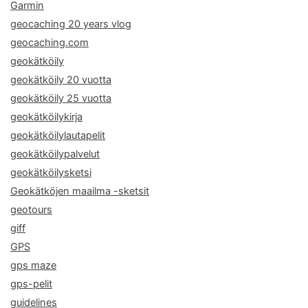
Garmin
geocaching 20 years vlog
geocaching.com
geokätköily
geokätköily 20 vuotta
geokätköily 25 vuotta
geokätköilykirja
geokätköilylautapelit
geokätköilypalvelut
geokätköilysketsi
Geokätköjen maailma -sketsit
geotours
giff
GPS
gps maze
gps-pelit
guidelines