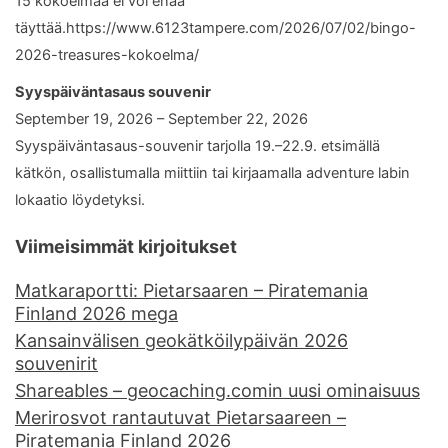
15 kokoelmaa ei voi enää
täyttää.https://www.6123tampere.com/2026/07/02/bingo-
2026-treasures-kokoelma/
Syyspäiväntasaus souvenir
September 19, 2026 – September 22, 2026
Syyspäiväntasaus-souvenir tarjolla 19.–22.9. etsimällä
kätkön, osallistumalla miittiin tai kirjaamalla adventure labin
lokaatio löydetyksi.
Viimeisimmät kirjoitukset
Matkaraportti: Pietarsaaren – Piratemania
Finland 2026 mega
Kansainvälisen geokätköilypäivän 2026
souvenirit
Shareables – geocaching.comin uusi ominaisuus
Merirosvot rantautuvat Pietarsaareen –
Piratemania Finland 2026