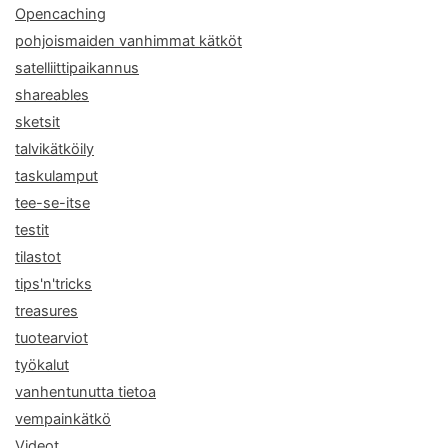
Opencaching
pohjoismaiden vanhimmat kätköt
satelliittipaikannus
shareables
sketsit
talvikätköily
taskulamput
tee-se-itse
testit
tilastot
tips'n'tricks
treasures
tuotearviot
työkalut
vanhentunutta tietoa
vempainkätkö
Videot