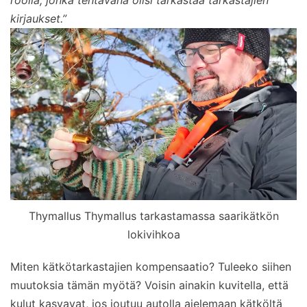
roolia, jonka tehtävänä olisi tarkastaa tarkastajien
kirjaukset.”
Thymallus Thymallus tarkastamassa saarikätkön
lokivihkoa
Miten kätkötarkastajien kompensaatio? Tuleeko siihen
muutoksia tämän myötä? Voisin ainakin kuvitella, että
kulut kasvavat, jos joutuu autolla ajelemaan kätköltä