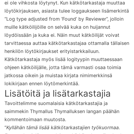
ei ole vihkosta löytynyt. Kun kätkötarkastaja muuttaa
löytökirjauksen, asiasta tulee loggaukseen lisämerkintä
“Log type adjusted from ‘Found’ by Reviewer”, jolloin
muille kätköilijöille on selvää kuka on huijannut
löydöissään ja kuka ei. Näin muut kätköilijät voivat
tarvittaessa auttaa kätkötarkastajaa ottamalla tällaisen
henkilön löytökirjaukset erityistarkkailuun.
Kätkötarkastaja myös lisää logityypin muuttaessaan
ohjeen kätköilijälle, jotta tämä varmasti osaa toimia
jatkossa oikein ja muistaa kirjata nimimerkkinsä
lokikirjaan ennen löytömerkintää.
Lisätöitä ja lisätarkastajia
Tavoittelimme suomalaisia kätkötarkastajia ja
saimmekin Thymallus Thymalluksen langan päähän
kommentoimaan muutosta.
“
Kyllähän tämä lisää kätkötarkastajien työkuormaa.