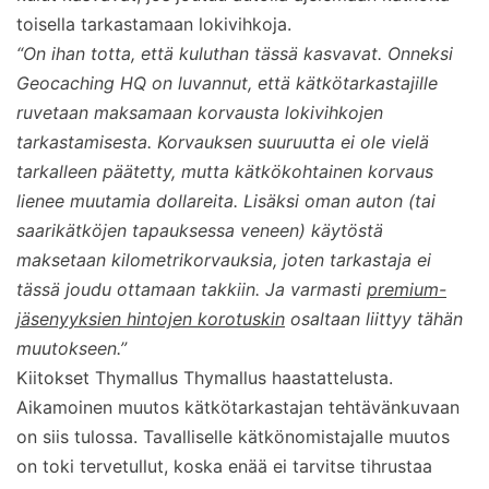
toisella tarkastamaan lokivihkoja.
“On ihan totta, että kuluthan tässä kasvavat. Onneksi
Geocaching HQ on luvannut, että kätkötarkastajille
ruvetaan maksamaan korvausta lokivihkojen
tarkastamisesta. Korvauksen suuruutta ei ole vielä
tarkalleen päätetty, mutta kätkökohtainen korvaus
lienee muutamia dollareita. Lisäksi oman auton (tai
saarikätköjen tapauksessa veneen) käytöstä
maksetaan kilometrikorvauksia, joten tarkastaja ei
tässä joudu ottamaan takkiin. Ja varmasti
premium-
jäsenyyksien hintojen korotuskin
osaltaan liittyy tähän
muutokseen.”
Kiitokset Thymallus Thymallus haastattelusta.
Aikamoinen muutos kätkötarkastajan tehtävänkuvaan
on siis tulossa. Tavalliselle kätkönomistajalle muutos
on toki tervetullut, koska enää ei tarvitse tihrustaa