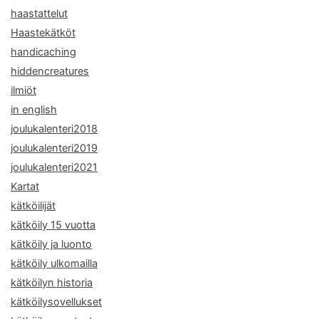
haastattelut
Haastekätköt
handicaching
hiddencreatures
ilmiöt
in english
joulukalenteri2018
joulukalenteri2019
joulukalenteri2021
Kartat
kätköilijät
kätköily 15 vuotta
kätköily ja luonto
kätköily ulkomailla
kätköilyn historia
kätköilysovellukset