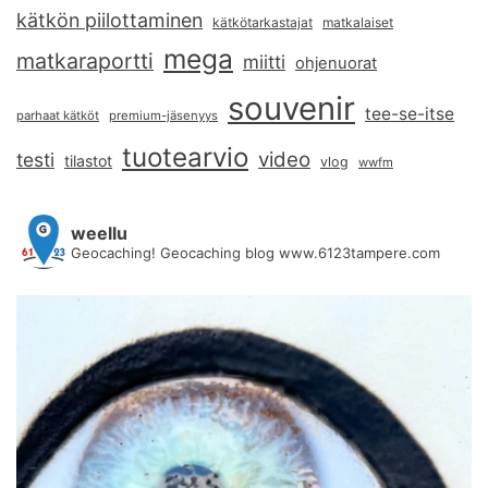
kätkön piilottaminen
kätkötarkastajat
matkalaiset
mega
matkaraportti
miitti
ohjenuorat
souvenir
tee-se-itse
parhaat kätköt
premium-jäsenyys
tuotearvio
video
testi
tilastot
vlog
wwfm
weellu
Geocaching! Geocaching blog www.6123tampere.com