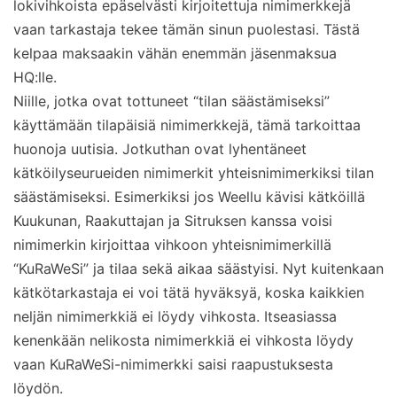
lokivihkoista epäselvästi kirjoitettuja nimimerkkejä
vaan tarkastaja tekee tämän sinun puolestasi. Tästä
kelpaa maksaakin vähän enemmän jäsenmaksua
HQ:lle.
Niille, jotka ovat tottuneet “tilan säästämiseksi”
käyttämään tilapäisiä nimimerkkejä, tämä tarkoittaa
huonoja uutisia. Jotkuthan ovat lyhentäneet
kätköilyseurueiden nimimerkit yhteisnimimerkiksi tilan
säästämiseksi. Esimerkiksi jos Weellu kävisi kätköillä
Kuukunan, Raakuttajan ja Sitruksen kanssa voisi
nimimerkin kirjoittaa vihkoon yhteisnimimerkillä
“KuRaWeSi” ja tilaa sekä aikaa säästyisi. Nyt kuitenkaan
kätkötarkastaja ei voi tätä hyväksyä, koska kaikkien
neljän nimimerkkiä ei löydy vihkosta. Itseasiassa
kenenkään nelikosta nimimerkkiä ei vihkosta löydy
vaan KuRaWeSi-nimimerkki saisi raapustuksesta
löydön.