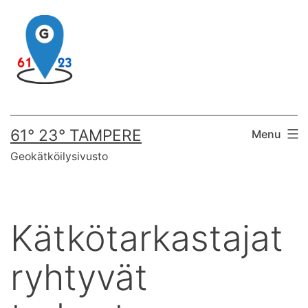
Skip
to
content
61° 23° TAMPERE
Menu
Geokätköilysivusto
Kätkötarkastajat
ryhtyvät