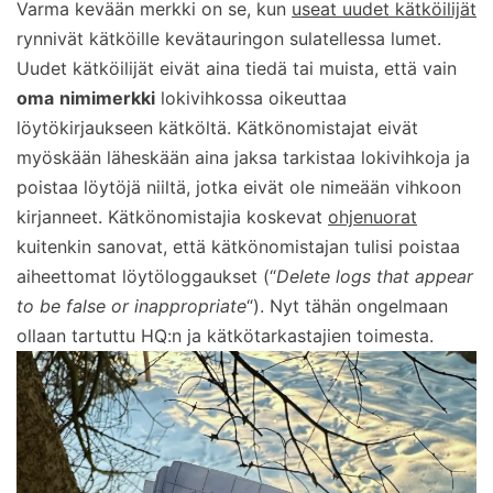
Varma kevään merkki on se, kun
useat uudet kätköilijät
rynnivät kätköille kevätauringon sulatellessa lumet.
Uudet kätköilijät eivät aina tiedä tai muista, että vain
oma
nimimerkki
lokivihkossa oikeuttaa
löytökirjaukseen kätköltä. Kätkönomistajat eivät
myöskään läheskään aina jaksa tarkistaa lokivihkoja ja
poistaa löytöjä niiltä, jotka eivät ole nimeään vihkoon
kirjanneet. Kätkönomistajia koskevat
ohjenuorat
kuitenkin sanovat, että kätkönomistajan tulisi poistaa
aiheettomat löytöloggaukset (“
Delete logs that appear
to be false or inappropriate
“). Nyt tähän ongelmaan
ollaan tartuttu HQ:n ja kätkötarkastajien toimesta.