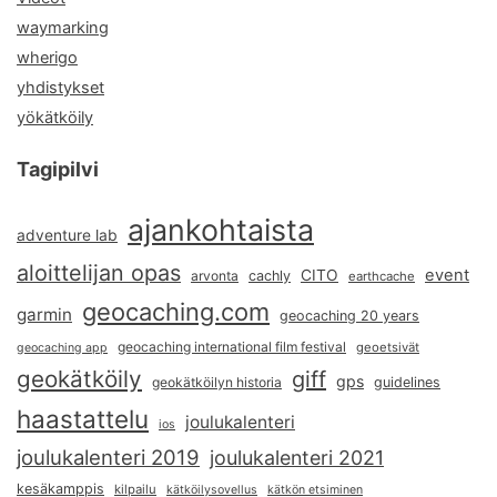
waymarking
wherigo
yhdistykset
yökätköily
Tagipilvi
ajankohtaista
adventure lab
aloittelijan opas
event
CITO
arvonta
cachly
earthcache
geocaching.com
garmin
geocaching 20 years
geocaching international film festival
geoetsivät
geocaching app
geokätköily
giff
gps
geokätköilyn historia
guidelines
haastattelu
joulukalenteri
ios
joulukalenteri 2019
joulukalenteri 2021
kesäkamppis
kilpailu
kätköilysovellus
kätkön etsiminen