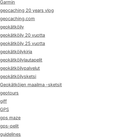
Garmin
geocaching 20 years vlog
geocaching.com
geokätköily
geokätköily 20 vuotta
geokätköily 25 vuotta
geokätköilykirja
geokätköilylautapelit
geokätköilypalvelut
geokätköilysketsi
Geokätköjen maailma -sketsit
geotours
giff
GPS
gps maze
gps-pelit
guidelines