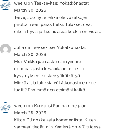
weellu
on
Tee-se-itse: Yökätkönastat
March 30, 2026
Terve, Joo nyt ei ehkä ole yökätköjen
piilottamisen paras hetki. Tulokset ovat
oikein hyviä ja itse asiassa koekin on vielä…
Juha
on
Tee-se-itse: Yökätkönastat
March 30, 2026
Moi. Vaikka juuri äsken siirryimme
normaaliajasta kesäaikaan, niin silti
kysymykseni koskee yökätköilyä.
Minkälaisia tuloksia yökätkönastojen koe
tuotti? Ensimmäinen etsimäni kätkö…
weellu
on
Kuukausi Rauman megaan
March 25, 2026
Kiitos OJ nokkelasta kommentista. Kuten
varmasti tiedät, niin Kemissä on 4.7. tulossa