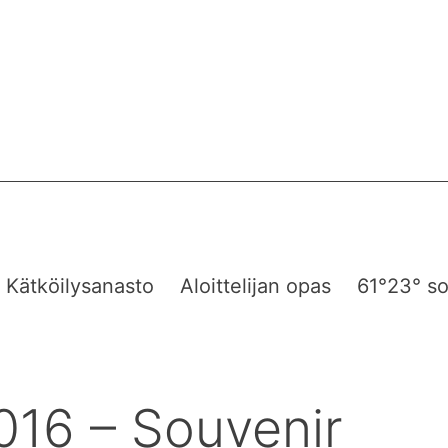
Kätköilysanasto
Aloittelijan opas
61°23° so
016 – Souvenir