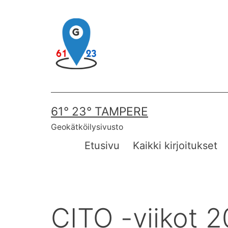
Skip
to
content
61° 23° TAMPERE
Geokätköilysivusto
Etusivu
Kaikki kirjoitukset
CITO -viikot 2