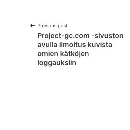
Post
Previous post
Project-gc.com -sivuston
navigation
avulla ilmoitus kuvista
omien kätköjen
loggauksiin