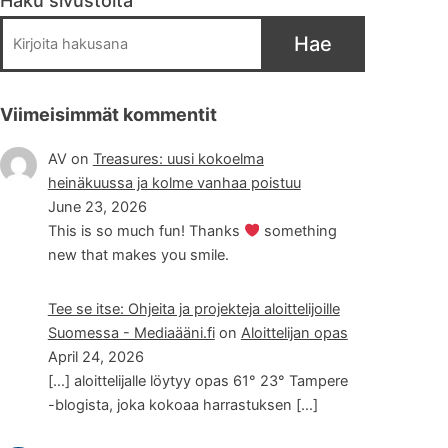
Haku sivustolta
Hae
Viimeisimmät kommentit
AV
on
Treasures: uusi kokoelma
heinäkuussa ja kolme vanhaa poistuu
June 23, 2026
This is so much fun! Thanks
something
new that makes you smile.
Tee se itse: Ohjeita ja projekteja aloittelijoille
Suomessa - Mediaääni.fi
on
Aloittelijan opas
April 24, 2026
[…] aloittelijalle löytyy opas 61° 23° Tampere
-blogista, joka kokoaa harrastuksen […]