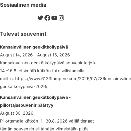
Sosiaalinen media
Twitter
Facebook
YouTube
Instagram
Tulevat souvenirit
Kansainvälinen geokätköilypäivä
August 14, 2026 – August 16, 2026
Kansainvälinen geokätköilypäivä souvenir tarjolla
14.–16.8. etsimällä kätkön tai osallistumalla
miittiin. https://www.6123tampere.com/2026/07/28/kansainvalin
geokatkoilypaiva-2026/
Kansainvälinen geokätköilypäivä -
piilottajasouvenir päättyy
August 30, 2026
Piilottamalla kätkön 1.–30.8. 2026 välillä tienaat
tämän souvenirin eli tänään viimeistään pitää