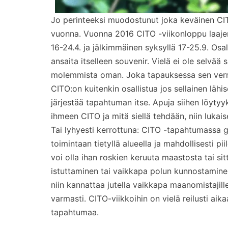
Jo perinteeksi muodostunut joka keväinen C
vuonna. Vuonna 2016 CITO -viikonloppu laajen
16-24.4. ja jälkimmäinen syksyllä 17-25.9. Osa
ansaita itselleen souvenir. Vielä ei ole selvä
molemmista oman. Joka tapauksessa sen verr
CITO:on kuitenkin osallistua jos sellainen lähise
järjestää tapahtuman itse. Apuja siihen löytyy
ihmeen CITO ja mitä siellä tehdään, niin lukai
Tai lyhyesti kerrottuna: CITO -tapahtumassa g
toimintaan tietyllä alueella ja mahdollisesti p
voi olla ihan roskien keruuta maastosta tai sit
istuttaminen tai vaikkapa polun kunnostamine
niin kannattaa jutella vaikkapa maanomistajille
varmasti. CITO-viikkoihin on vielä reilusti ai
tapahtumaa.