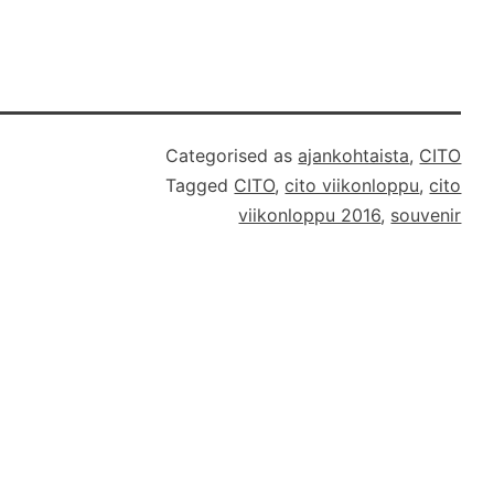
ää ottaa huomioon myös
26:53. Piin…
Categorised as
ajankohtaista
,
CITO
Tagged
CITO
,
cito viikonloppu
,
cito
viikonloppu 2016
,
souvenir
i