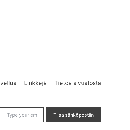
vellus
Linkkejä
Tietoa sivustosta
Type your email…
Tilaa sähköpostiin