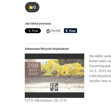
0
Tykkää
tästä
kirjoituksesta
Jaa tämä postaus:
Reddit
Aiheeseen liittyvät kirjoitukset
Keväällä usea
Kuten jokin 
Groundspeakil
14.3. 2015 kä
kätköilypäivä,
tarjolla taas 
ihan kaksin k
niin sanottu P
päivämäärä 
CITO viikonloppu 26-27.4.
amerikkalaisit
desimaalit 3
desimaalijon