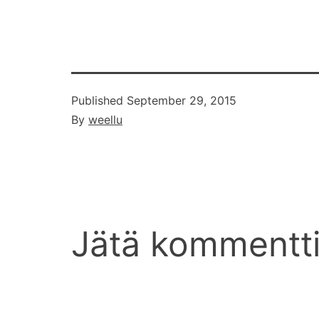
tietenkin pit
kellonaika 9:
Published
September 29, 2015
By
weellu
Jätä kommentt