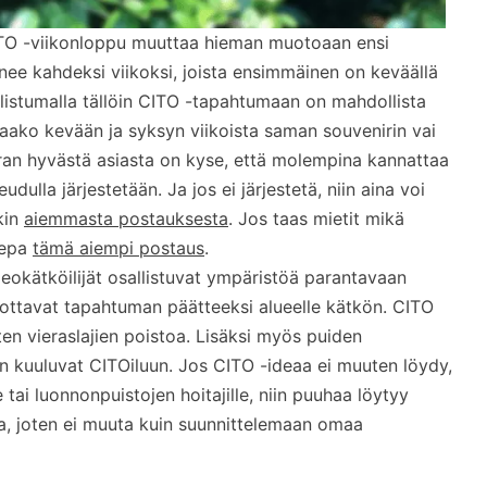
ITO -viikonloppu muuttaa hieman muotoaan ensi
ee kahdeksi viikoksi, joista ensimmäinen on keväällä
llistumalla tällöin CITO -tapahtumaan on mahdollista
ä saako kevään ja syksyn viikoista saman souvenirin vai
an hyvästä asiasta on kyse, että molempina kannattaa
udulla järjestetään. Ja jos ei järjestetä, niin aina voi
kin
aiemmasta postauksesta
. Jos taas mietit mikä
sepa
tämä aiempi postaus
.
eokätköilijät osallistuvat ympäristöä parantavaan
iilottavat tapahtuman päätteeksi alueelle kätkön. CITO
ten vieraslajien poistoa. Lisäksi myös puiden
n kuuluvat CITOiluun. Jos CITO -ideaa ei muuten löydy,
 tai luonnonpuistojen hoitajille, niin puuhaa löytyy
kaa, joten ei muuta kuin suunnittelemaan omaa