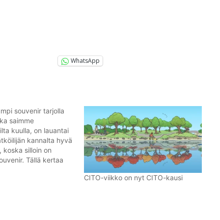
WhatsApp
mpi souvenir tarjolla
aika saimme
ta kuulla, on lauantai
tköilijän kannalta hyvä
 koska silloin on
souvenir. Tällä kertaa
appalein. 14.3. 2015 on
CITO-viikko on nyt CITO-kausi
ii-päivä, koska
muodostaa
tain kirjoitettuna piin
,141592653. Tuon
on muodostamiseksi