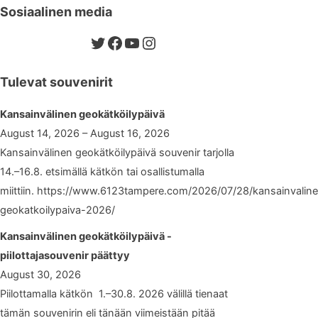
Sosiaalinen media
Twitter
Facebook
YouTube
Instagram
Tulevat souvenirit
Kansainvälinen geokätköilypäivä
August 14, 2026 – August 16, 2026
Kansainvälinen geokätköilypäivä souvenir tarjolla
14.–16.8. etsimällä kätkön tai osallistumalla
miittiin. https://www.6123tampere.com/2026/07/28/kansainvalin
geokatkoilypaiva-2026/
Kansainvälinen geokätköilypäivä -
piilottajasouvenir päättyy
August 30, 2026
Piilottamalla kätkön 1.–30.8. 2026 välillä tienaat
tämän souvenirin eli tänään viimeistään pitää