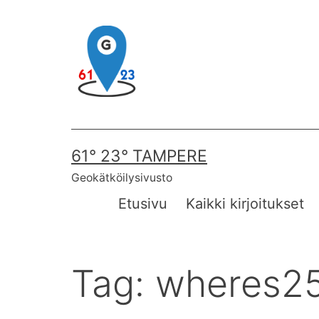
Skip
to
content
61° 23° TAMPERE
Geokätköilysivusto
Etusivu
Kaikki kirjoitukset
Tag:
wheres2