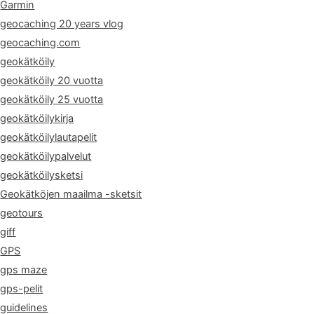
Garmin
geocaching 20 years vlog
geocaching.com
geokätköily
geokätköily 20 vuotta
geokätköily 25 vuotta
geokätköilykirja
geokätköilylautapelit
geokätköilypalvelut
geokätköilysketsi
Geokätköjen maailma -sketsit
geotours
giff
GPS
gps maze
gps-pelit
guidelines