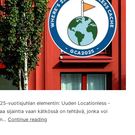
 25-vuotisjuhlan elementin: Uuden Locationless -
kaa sijaintia vaan kätkössä on tehtävä, jonka voi
Uusi
han…
Continue reading
Locationless