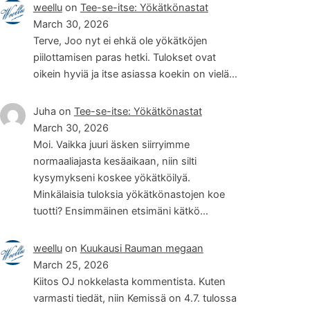
weellu
on
Tee-se-itse: Yökätkönastat
March 30, 2026
Terve, Joo nyt ei ehkä ole yökätköjen
piilottamisen paras hetki. Tulokset ovat
oikein hyviä ja itse asiassa koekin on vielä…
Juha
on
Tee-se-itse: Yökätkönastat
March 30, 2026
Moi. Vaikka juuri äsken siirryimme
normaaliajasta kesäaikaan, niin silti
kysymykseni koskee yökätköilyä.
Minkälaisia tuloksia yökätkönastojen koe
tuotti? Ensimmäinen etsimäni kätkö…
weellu
on
Kuukausi Rauman megaan
March 25, 2026
Kiitos OJ nokkelasta kommentista. Kuten
varmasti tiedät, niin Kemissä on 4.7. tulossa