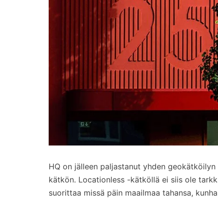
HQ on jälleen paljastanut yhden geokätköilyn
kätkön. Locationless -kätköllä ei siis ole tark
suorittaa missä päin maailmaa tahansa, kun