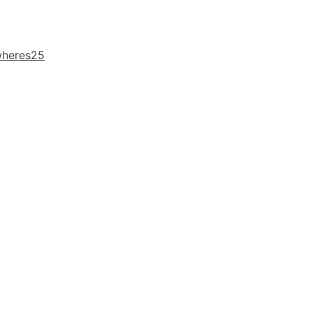
-
kätkö:
Where’s
heres25
25?