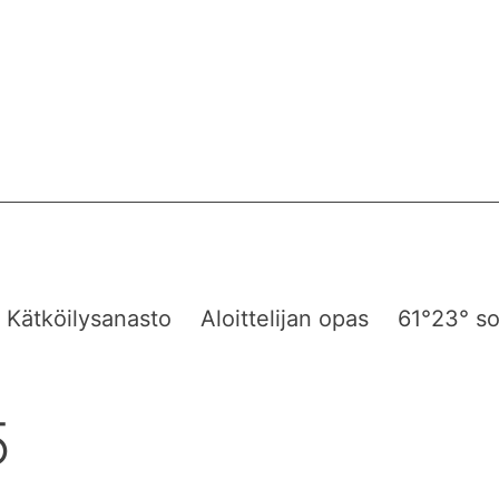
Kätköilysanasto
Aloittelijan opas
61°23° so
5