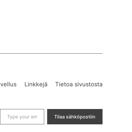
vellus
Linkkejä
Tietoa sivustosta
Type your email…
Tilaa sähköpostiin