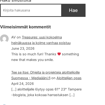
Haku sivustolta
Hae
Viimeisimmät kommentit
AV
on
Treasures: uusi kokoelma
heinäkuussa ja kolme vanhaa poistuu
June 23, 2026
This is so much fun! Thanks
something
new that makes you smile.
Tee se itse: Ohjeita ja projekteja aloittelijoille
Suomessa - Mediaääni.fi
on
Aloittelijan opas
April 24, 2026
[…] aloittelijalle löytyy opas 61° 23° Tampere
-blogista, joka kokoaa harrastuksen […]