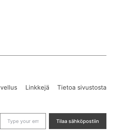
vellus
Linkkejä
Tietoa sivustosta
Type your email…
Tilaa sähköpostiin