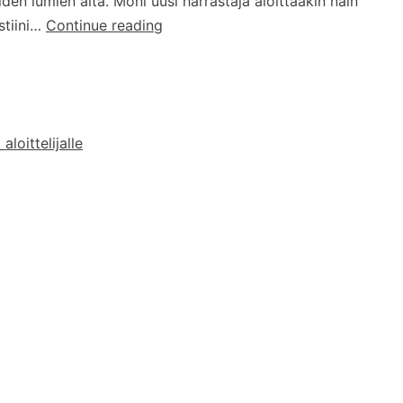
iden lumien alta. Moni uusi harrastaja aloittaakin näin
11+1
stiini…
Continue reading
vinkkiä
juuri
aloittaneelle
geokätköilijälle
aloittelijalle