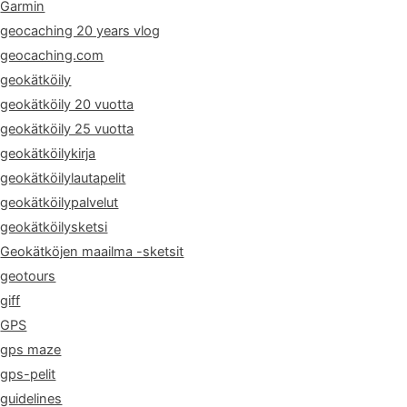
Garmin
geocaching 20 years vlog
geocaching.com
geokätköily
geokätköily 20 vuotta
geokätköily 25 vuotta
geokätköilykirja
geokätköilylautapelit
geokätköilypalvelut
geokätköilysketsi
Geokätköjen maailma -sketsit
geotours
giff
GPS
gps maze
gps-pelit
guidelines