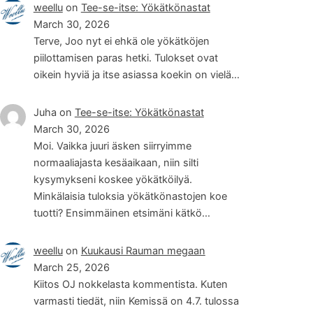
weellu
on
Tee-se-itse: Yökätkönastat
March 30, 2026
Terve, Joo nyt ei ehkä ole yökätköjen
piilottamisen paras hetki. Tulokset ovat
oikein hyviä ja itse asiassa koekin on vielä…
Juha
on
Tee-se-itse: Yökätkönastat
March 30, 2026
Moi. Vaikka juuri äsken siirryimme
normaaliajasta kesäaikaan, niin silti
kysymykseni koskee yökätköilyä.
Minkälaisia tuloksia yökätkönastojen koe
tuotti? Ensimmäinen etsimäni kätkö…
weellu
on
Kuukausi Rauman megaan
March 25, 2026
Kiitos OJ nokkelasta kommentista. Kuten
varmasti tiedät, niin Kemissä on 4.7. tulossa