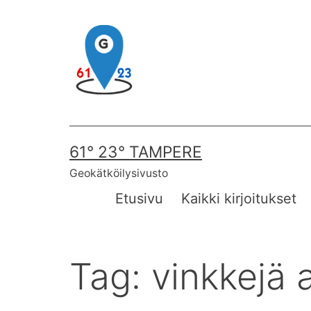
Skip
to
content
61° 23° TAMPERE
Geokätköilysivusto
Etusivu
Kaikki kirjoitukset
Tag:
vinkkejä al