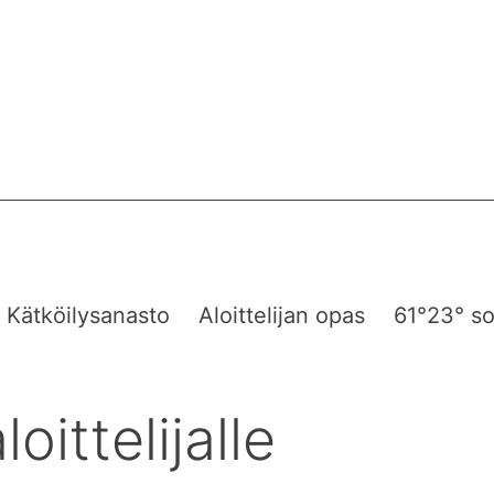
Kätköilysanasto
Aloittelijan opas
61°23° so
oittelijalle