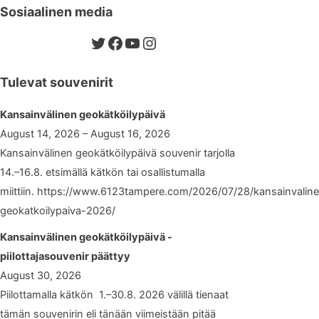
Sosiaalinen media
Twitter
Facebook
YouTube
Instagram
Tulevat souvenirit
Kansainvälinen geokätköilypäivä
August 14, 2026 – August 16, 2026
Kansainvälinen geokätköilypäivä souvenir tarjolla
14.–16.8. etsimällä kätkön tai osallistumalla
miittiin. https://www.6123tampere.com/2026/07/28/kansainvalin
geokatkoilypaiva-2026/
Kansainvälinen geokätköilypäivä -
piilottajasouvenir päättyy
August 30, 2026
Piilottamalla kätkön 1.–30.8. 2026 välillä tienaat
tämän souvenirin eli tänään viimeistään pitää