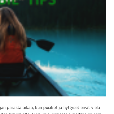
n parasta aikaa, kun pusikot ja hyttyset eivät vielä