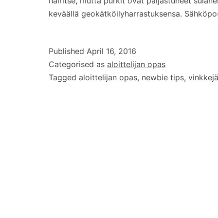
häiritse, mutta purkit ovat paljastuneet sulane
keväällä geokätköilyharrastuksensa. Sähköpo
Published
April 16, 2016
Categorised as
aloittelijan opas
Tagged
aloittelijan opas
,
newbie tips
,
vinkkejä 