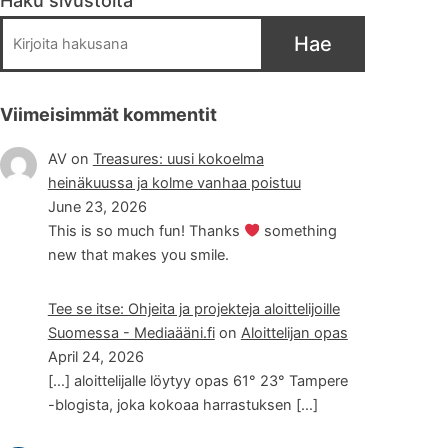
Haku sivustolta
Hae
Viimeisimmät kommentit
AV
on
Treasures: uusi kokoelma
heinäkuussa ja kolme vanhaa poistuu
June 23, 2026
This is so much fun! Thanks
something
new that makes you smile.
Tee se itse: Ohjeita ja projekteja aloittelijoille
Suomessa - Mediaääni.fi
on
Aloittelijan opas
April 24, 2026
[…] aloittelijalle löytyy opas 61° 23° Tampere
-blogista, joka kokoaa harrastuksen […]