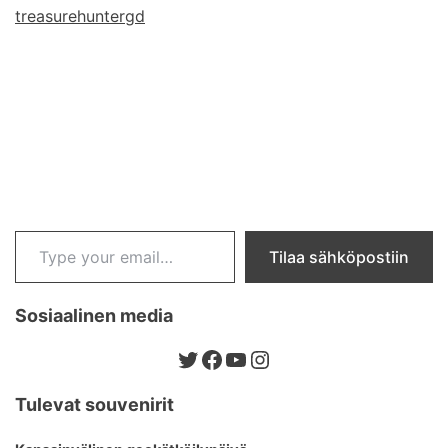
treasurehuntergd
treasurehuntergd
Type your email…
Tilaa sähköpostiin
Sosiaalinen media
Twitter
Facebook
YouTube
Instagram
Tulevat souvenirit