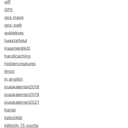
giff
GPS
gps maze
gps-pelit
guidelines
haastattelut
Haastekätköt
handicaching
hiddencreatures
ilmiöt
in english
joulukalenteri2018
joulukalenteri2019
joulukalenteri2021
Kartat
kätköilijät
kätköily 15 vuotta