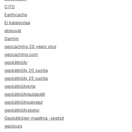
CITO
Earthcache
Ei kategoriaa
elokuvat
Garmin
geocaching 20 years vlog
geocaching.com
geokätköily
geokätköily 20 vuotta
geokätköily 25 vuotta
geokätköilykirja
geokätköilylautapelit
geokätköilypalvelut
geokätköilysketsi
Geokätköjen maailma -sketsit
geotours