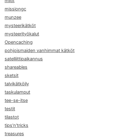
miitit
missiongc
munzee
mysteerikätköt
mysteerityökalut
Opencaching
pohjoismaiden vanhimmat kätköt
satelliittipaikannus
shareables
sketsit
talvikätköily
taskulamput
tee-se-itse
testit
tilastot
tips'n'tricks
treasures