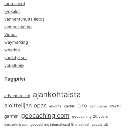
tuotearviot
työkalut
vanhentunutta tietoa
vempainkätkö
Videot
waymarking
wherigo
yhdistykset
yökätköily
Tagipilvi
ajankohtaista
adventure lab
aloittelijan opas
event
CITO
arvonta
cachly
earthcache
geocaching.com
garmin
geocaching 20 years
geocaching international film festival
geoetsivät
geocaching app