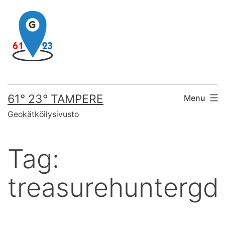
Skip
to
content
61° 23° TAMPERE
Menu
Geokätköilysivusto
Tag:
treasurehuntergd