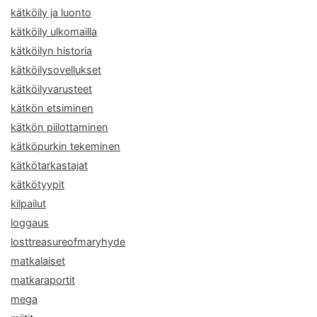
kätköily ja luonto
kätköily ulkomailla
kätköilyn historia
kätköilysovellukset
kätköilyvarusteet
kätkön etsiminen
kätkön piilottaminen
kätköpurkin tekeminen
kätkötarkastajat
kätkötyypit
kilpailut
loggaus
losttreasureofmaryhyde
matkalaiset
matkaraportit
mega