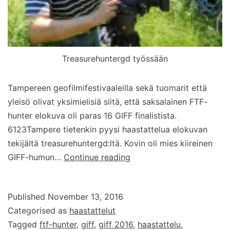
Treasurehuntergd työssään
Tampereen geofilmifestivaaleilla sekä tuomarit että
yleisö olivat yksimielisiä siitä, että saksalainen FTF-
hunter elokuva oli paras 16 GIFF finalistista.
6123Tampere tietenkin pyysi haastattelua elokuvan
tekijältä treasurehuntergd:ltä. Kovin oli mies kiireinen
Haastattelussa
GIFF-humun…
Continue reading
FTF-
hunter
Published
November 13, 2016
GIFF-
Categorised as
haastattelut
elokuvan
Tagged
ftf-hunter
,
giff
,
giff 2016
,
haastattelu
,
tekijä