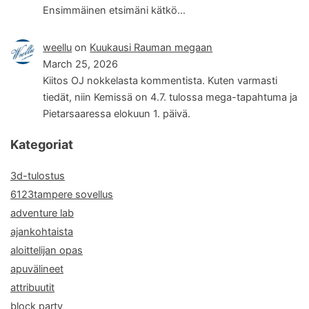
Ensimmäinen etsimäni kätkö…
weellu
on
Kuukausi Rauman megaan
March 25, 2026
Kiitos OJ nokkelasta kommentista. Kuten varmasti
tiedät, niin Kemissä on 4.7. tulossa mega-tapahtuma ja
Pietarsaaressa elokuun 1. päivä.
Kategoriat
3d-tulostus
6123tampere sovellus
adventure lab
ajankohtaista
aloittelijan opas
apuvälineet
attribuutit
block party