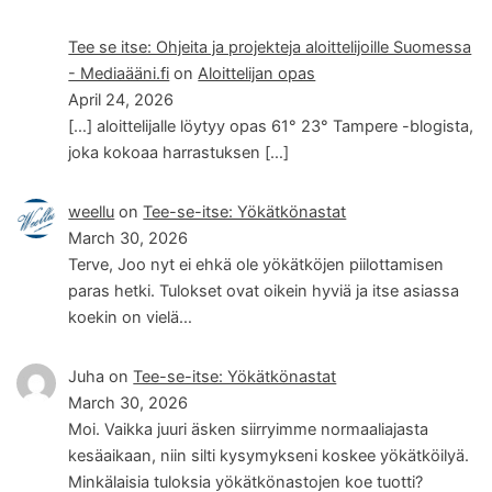
Tee se itse: Ohjeita ja projekteja aloittelijoille Suomessa
- Mediaääni.fi
on
Aloittelijan opas
April 24, 2026
[…] aloittelijalle löytyy opas 61° 23° Tampere -blogista,
joka kokoaa harrastuksen […]
weellu
on
Tee-se-itse: Yökätkönastat
March 30, 2026
Terve, Joo nyt ei ehkä ole yökätköjen piilottamisen
paras hetki. Tulokset ovat oikein hyviä ja itse asiassa
koekin on vielä…
Juha
on
Tee-se-itse: Yökätkönastat
March 30, 2026
Moi. Vaikka juuri äsken siirryimme normaaliajasta
kesäaikaan, niin silti kysymykseni koskee yökätköilyä.
Minkälaisia tuloksia yökätkönastojen koe tuotti?