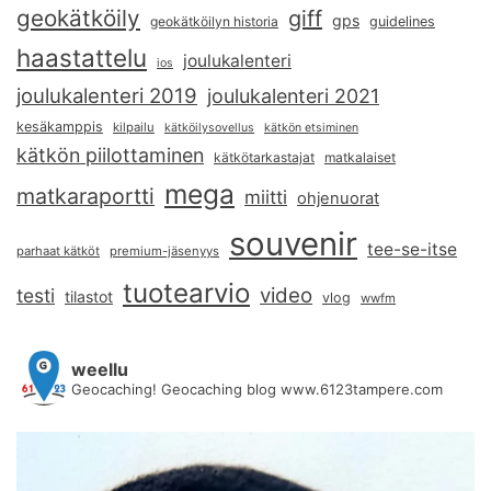
geokätköily
giff
gps
geokätköilyn historia
guidelines
haastattelu
joulukalenteri
ios
joulukalenteri 2019
joulukalenteri 2021
kesäkamppis
kilpailu
kätköilysovellus
kätkön etsiminen
kätkön piilottaminen
kätkötarkastajat
matkalaiset
mega
matkaraportti
miitti
ohjenuorat
souvenir
tee-se-itse
parhaat kätköt
premium-jäsenyys
tuotearvio
video
testi
tilastot
vlog
wwfm
weellu
Geocaching! Geocaching blog www.6123tampere.com