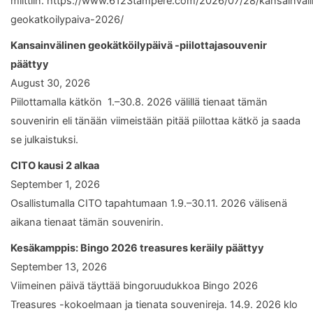
miittiin. https://www.6123tampere.com/2026/07/28/kansainval
geokatkoilypaiva-2026/
Kansainvälinen geokätköilypäivä -piilottajasouvenir
päättyy
August 30, 2026
Piilottamalla kätkön 1.–30.8. 2026 välillä tienaat tämän
souvenirin eli tänään viimeistään pitää piilottaa kätkö ja saada
se julkaistuksi.
CITO kausi 2 alkaa
September 1, 2026
Osallistumalla CITO tapahtumaan 1.9.–30.11. 2026 välisenä
aikana tienaat tämän souvenirin.
Kesäkamppis: Bingo 2026 treasures keräily päättyy
September 13, 2026
Viimeinen päivä täyttää bingoruudukkoa Bingo 2026
Treasures -kokoelmaan ja tienata souvenireja. 14.9. 2026 klo