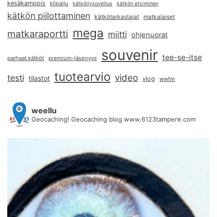
kesäkamppis
kilpailu
kätköilysovellus
kätkön etsiminen
kätkön piilottaminen
kätkötarkastajat
matkalaiset
mega
matkaraportti
miitti
ohjenuorat
souvenir
tee-se-itse
parhaat kätköt
premium-jäsenyys
tuotearvio
video
testi
tilastot
vlog
wwfm
weellu
Geocaching! Geocaching blog www.6123tampere.com