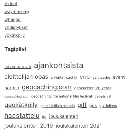
Videot
waymarking
wherigo
yhdistykset
yökätköily
Tagipilvi
ajankohtaista
adventure lab
aloittelijan opas
event
CITO
arvonta
cachly
earthcache
geocaching.com
garmin
geocaching 20 years
geocaching international film festival
geoetsivät
geocaching app
geokätköily
giff
gps
geokätköilyn historia
guidelines
haastattelu
joulukalenteri
ios
joulukalenteri 2019
joulukalenteri 2021