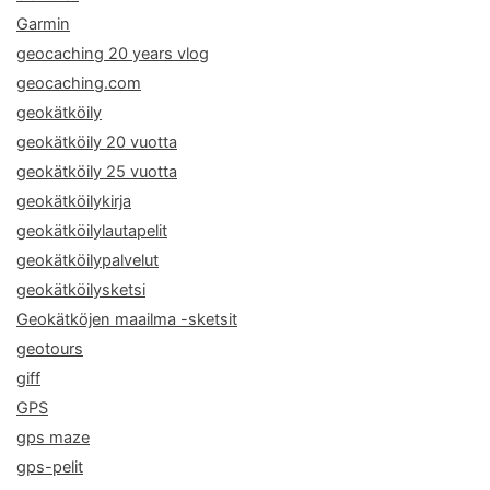
Garmin
geocaching 20 years vlog
geocaching.com
geokätköily
geokätköily 20 vuotta
geokätköily 25 vuotta
geokätköilykirja
geokätköilylautapelit
geokätköilypalvelut
geokätköilysketsi
Geokätköjen maailma -sketsit
geotours
giff
GPS
gps maze
gps-pelit