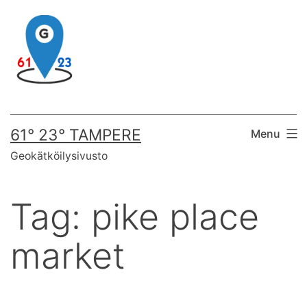
Skip
to
content
61° 23° TAMPERE
Menu
Geokätköilysivusto
Tag:
pike place
market