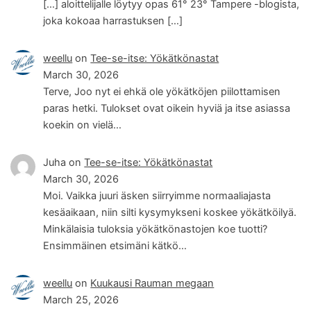
[…] aloittelijalle löytyy opas 61° 23° Tampere -blogista,
joka kokoaa harrastuksen […]
weellu
on
Tee-se-itse: Yökätkönastat
March 30, 2026
Terve, Joo nyt ei ehkä ole yökätköjen piilottamisen
paras hetki. Tulokset ovat oikein hyviä ja itse asiassa
koekin on vielä…
Juha
on
Tee-se-itse: Yökätkönastat
March 30, 2026
Moi. Vaikka juuri äsken siirryimme normaaliajasta
kesäaikaan, niin silti kysymykseni koskee yökätköilyä.
Minkälaisia tuloksia yökätkönastojen koe tuotti?
Ensimmäinen etsimäni kätkö…
weellu
on
Kuukausi Rauman megaan
March 25, 2026