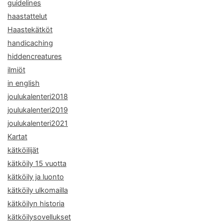
guidelines
haastattelut
Haastekätköt
handicaching
hiddencreatures
ilmiöt
in english
joulukalenteri2018
joulukalenteri2019
joulukalenteri2021
Kartat
kätköilijät
kätköily 15 vuotta
kätköily ja luonto
kätköily ulkomailla
kätköilyn historia
kätköilysovellukset