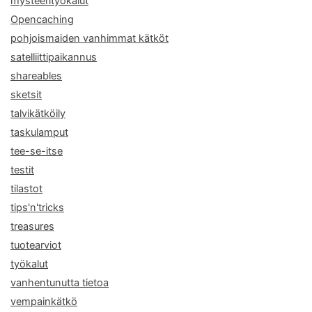
mysteerityökalut
Opencaching
pohjoismaiden vanhimmat kätköt
satelliittipaikannus
shareables
sketsit
talvikätköily
taskulamput
tee-se-itse
testit
tilastot
tips'n'tricks
treasures
tuotearviot
työkalut
vanhentunutta tietoa
vempainkätkö