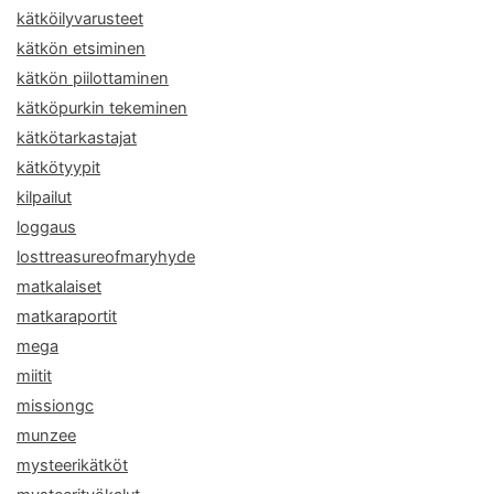
kätköilyvarusteet
kätkön etsiminen
kätkön piilottaminen
kätköpurkin tekeminen
kätkötarkastajat
kätkötyypit
kilpailut
loggaus
losttreasureofmaryhyde
matkalaiset
matkaraportit
mega
miitit
missiongc
munzee
mysteerikätköt