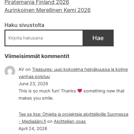
Piratemania Finland 2026
Aurinkoinen Merellinen Kemi 2026
Haku sivustolta
Hae
Viimeisimmät kommentit
AV
on
Treasures: uusi kokoelma heinäkuussa ja kolme
vanhaa poistuu
June 23, 2026
This is so much fun! Thanks
something new that
makes you smile.
Tee se itse: Ohjeita ja projekteja aloittelijoille Suomessa
- Mediaääni.fi
on
Aloittelijan opas
April 24, 2026