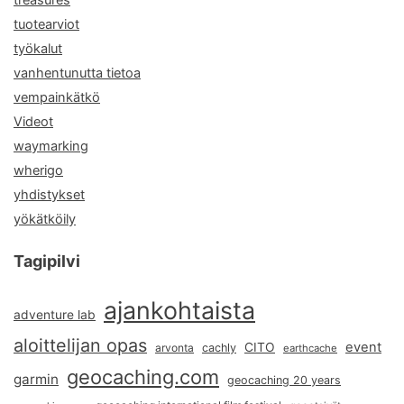
tuotearviot
työkalut
vanhentunutta tietoa
vempainkätkö
Videot
waymarking
wherigo
yhdistykset
yökätköily
Tagipilvi
ajankohtaista
adventure lab
aloittelijan opas
event
CITO
arvonta
cachly
earthcache
geocaching.com
garmin
geocaching 20 years