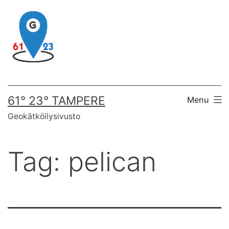
Skip
to
content
61° 23° TAMPERE
Menu
Geokätköilysivusto
Tag:
pelican