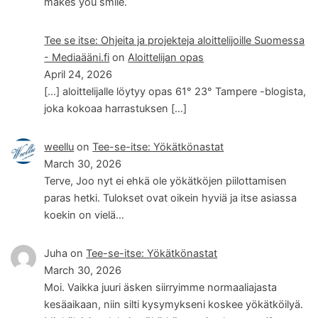
makes you smile.
Tee se itse: Ohjeita ja projekteja aloittelijoille Suomessa
- Mediaääni.fi
on
Aloittelijan opas
April 24, 2026
[…] aloittelijalle löytyy opas 61° 23° Tampere -blogista,
joka kokoaa harrastuksen […]
weellu
on
Tee-se-itse: Yökätkönastat
March 30, 2026
Terve, Joo nyt ei ehkä ole yökätköjen piilottamisen
paras hetki. Tulokset ovat oikein hyviä ja itse asiassa
koekin on vielä…
Juha
on
Tee-se-itse: Yökätkönastat
March 30, 2026
Moi. Vaikka juuri äsken siirryimme normaaliajasta
kesäaikaan, niin silti kysymykseni koskee yökätköilyä.