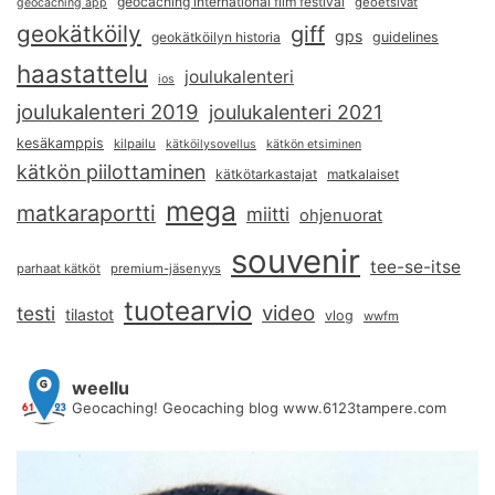
geocaching international film festival
geoetsivät
geocaching app
geokätköily
giff
gps
geokätköilyn historia
guidelines
haastattelu
joulukalenteri
ios
joulukalenteri 2019
joulukalenteri 2021
kesäkamppis
kilpailu
kätköilysovellus
kätkön etsiminen
kätkön piilottaminen
kätkötarkastajat
matkalaiset
mega
matkaraportti
miitti
ohjenuorat
souvenir
tee-se-itse
parhaat kätköt
premium-jäsenyys
tuotearvio
video
testi
tilastot
vlog
wwfm
weellu
Geocaching! Geocaching blog www.6123tampere.com