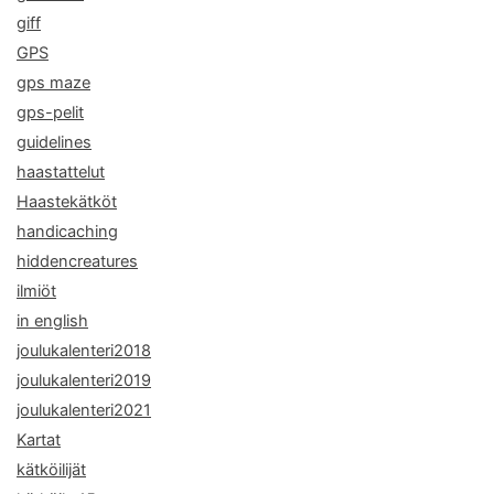
giff
GPS
gps maze
gps-pelit
guidelines
haastattelut
Haastekätköt
handicaching
hiddencreatures
ilmiöt
in english
joulukalenteri2018
joulukalenteri2019
joulukalenteri2021
Kartat
kätköilijät