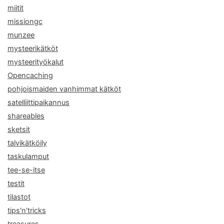
miitit
missiongc
munzee
mysteerikätköt
mysteerityökalut
Opencaching
pohjoismaiden vanhimmat kätköt
satelliittipaikannus
shareables
sketsit
talvikätköily
taskulamput
tee-se-itse
testit
tilastot
tips'n'tricks
treasures