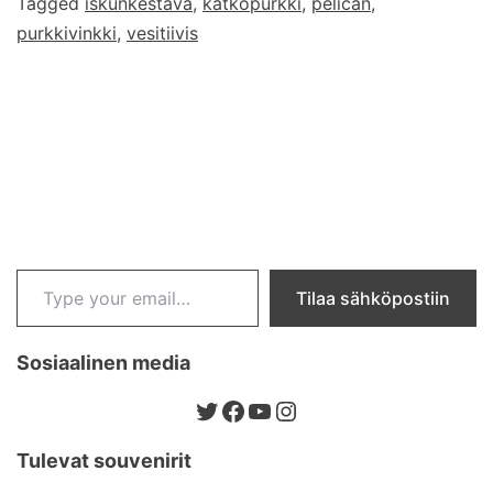
Tagged
iskunkestävä
,
kätköpurkki
,
pelican
,
purkkivinkki
,
vesitiivis
Type your email…
Tilaa sähköpostiin
Sosiaalinen media
Twitter
Facebook
YouTube
Instagram
Tulevat souvenirit