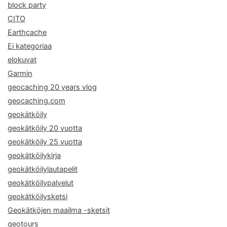
block party
CITO
Earthcache
Ei kategoriaa
elokuvat
Garmin
geocaching 20 years vlog
geocaching.com
geokätköily
geokätköily 20 vuotta
geokätköily 25 vuotta
geokätköilykirja
geokätköilylautapelit
geokätköilypalvelut
geokätköilysketsi
Geokätköjen maailma -sketsit
geotours