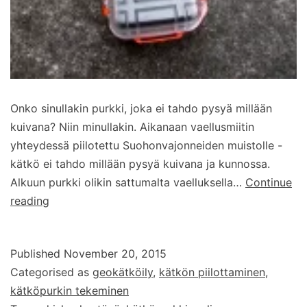
Onko sinullakin purkki, joka ei tahdo pysyä millään
kuivana? Niin minullakin. Aikanaan vaellusmiitin
yhteydessä piilotettu Suohonvajonneiden muistolle -
kätkö ei tahdo millään pysyä kuivana ja kunnossa.
Alkuun purkki olikin sattumalta vaelluksella…
Continue
Perjantain
reading
purkkivinkki:
Vesitiivis
Published
November 20, 2015
ja
Categorised as
geokätköily
,
kätkön piilottaminen
,
iskunkestävä
kätköpurkin tekeminen
rasia