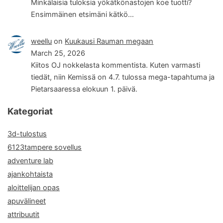
Minkälaisia tuloksia yökätkönastojen koe tuotti?
Ensimmäinen etsimäni kätkö…
weellu
on
Kuukausi Rauman megaan
March 25, 2026
Kiitos OJ nokkelasta kommentista. Kuten varmasti
tiedät, niin Kemissä on 4.7. tulossa mega-tapahtuma ja
Pietarsaaressa elokuun 1. päivä.
Kategoriat
3d-tulostus
6123tampere sovellus
adventure lab
ajankohtaista
aloittelijan opas
apuvälineet
attribuutit