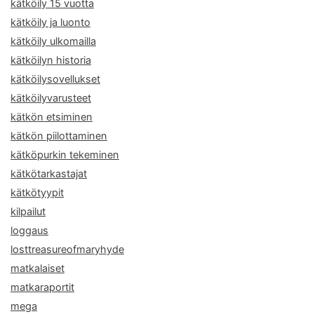
kätköily 15 vuotta
kätköily ja luonto
kätköily ulkomailla
kätköilyn historia
kätköilysovellukset
kätköilyvarusteet
kätkön etsiminen
kätkön piilottaminen
kätköpurkin tekeminen
kätkötarkastajat
kätkötyypit
kilpailut
loggaus
losttreasureofmaryhyde
matkalaiset
matkaraportit
mega