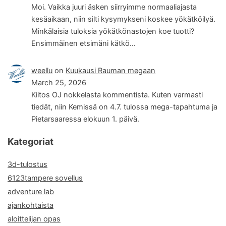
Moi. Vaikka juuri äsken siirryimme normaaliajasta
kesäaikaan, niin silti kysymykseni koskee yökätköilyä.
Minkälaisia tuloksia yökätkönastojen koe tuotti?
Ensimmäinen etsimäni kätkö…
weellu
on
Kuukausi Rauman megaan
March 25, 2026
Kiitos OJ nokkelasta kommentista. Kuten varmasti
tiedät, niin Kemissä on 4.7. tulossa mega-tapahtuma ja
Pietarsaaressa elokuun 1. päivä.
Kategoriat
3d-tulostus
6123tampere sovellus
adventure lab
ajankohtaista
aloittelijan opas