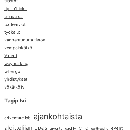
tilastot
tips'n'tricks
treasures
tuotearviot
työkalut
vanhentunutta tietoa
vempainkätkö
Videot
waymarking
wherigo
yhdistykset
yökätköily
Tagipilvi
ajankohtaista
adventure lab
aloittelijan opas
event
CITO
arvonta
cachly
earthcache