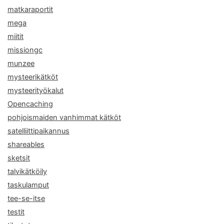
matkaraportit
mega
miitit
missiongc
munzee
mysteerikätköt
mysteerityökalut
Opencaching
pohjoismaiden vanhimmat kätköt
satelliittipaikannus
shareables
sketsit
talvikätköily
taskulamput
tee-se-itse
testit