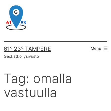
Skip
to
content
61° 23° TAMPERE
Menu
Geokätköilysivusto
Tag:
omalla
vastuulla