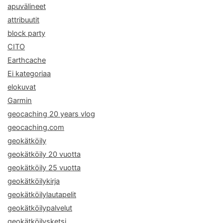
apuvälineet
attribuutit
block party
CITO
Earthcache
Ei kategoriaa
elokuvat
Garmin
geocaching 20 years vlog
geocaching.com
geokätköily
geokätköily 20 vuotta
geokätköily 25 vuotta
geokätköilykirja
geokätköilylautapelit
geokätköilypalvelut
geokätköilysketsi