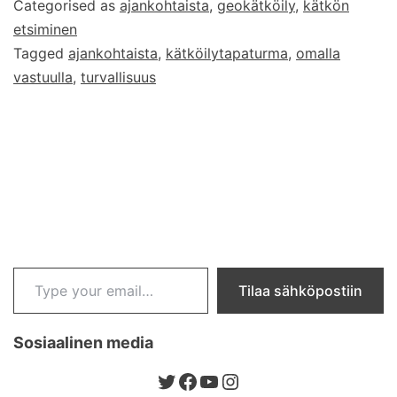
Categorised as
ajankohtaista
,
geokätköily
,
kätkön
etsiminen
Tagged
ajankohtaista
,
kätköilytapaturma
,
omalla
vastuulla
,
turvallisuus
Type your email…
Tilaa sähköpostiin
Sosiaalinen media
Twitter
Facebook
YouTube
Instagram