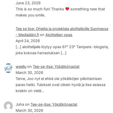
June 23, 2026
This is so much fun! Thanks
something new that
makes you smile.
Tee se itse: Ohjeita ja projekteja aloittelijoille Suomessa
- Mediaääni.fi
on
Aloittelijan opas
April 24, 2026
[…] aloittelijalle löytyy opas 61° 23° Tampere -blogista,
joka kokoaa harrastuksen […]
weellu
on
Tee-se-itse: Yökätkönastat
March 30, 2026
Terve, Joo nyt ei ehkä ole yökätköjen piilottamisen
paras hetki. Tulokset ovat oikein hyviä ja itse asiassa
koekin on vielä…
Juha
on
Tee-se-itse: Yökätkönastat
March 30, 2026