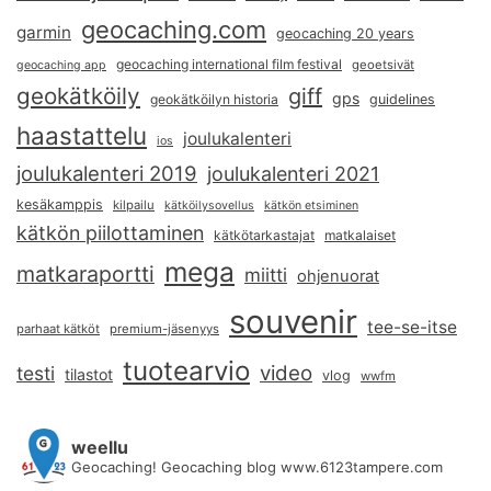
geocaching.com
garmin
geocaching 20 years
geocaching international film festival
geoetsivät
geocaching app
geokätköily
giff
gps
geokätköilyn historia
guidelines
haastattelu
joulukalenteri
ios
joulukalenteri 2019
joulukalenteri 2021
kesäkamppis
kilpailu
kätköilysovellus
kätkön etsiminen
kätkön piilottaminen
kätkötarkastajat
matkalaiset
mega
matkaraportti
miitti
ohjenuorat
souvenir
tee-se-itse
parhaat kätköt
premium-jäsenyys
tuotearvio
video
testi
tilastot
vlog
wwfm
weellu
Geocaching! Geocaching blog www.6123tampere.com