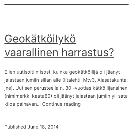
Geokätköilykö
vaarallinen harrastus?
Eilen uutisoitiin isosti kuinka geokätköilijä oli jäänyt
jalastaan jumiin sillan alle (Iltalehti, Mtv3, Alasatakunta,
jne). Uutisen perusteella n. 30 -vuotias kätköilijänainen
(nimimerkki kaata80) oli jäänyt jalastaan jumiin yli sata
Geokätköilykö
kiloa painavan…
Continue reading
vaarallinen
harrastus?
Published
June 18, 2014