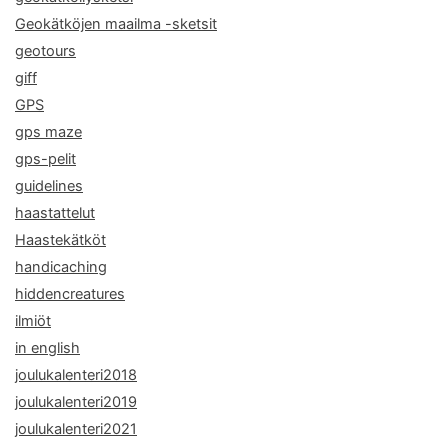
Geokätköjen maailma -sketsit
geotours
giff
GPS
gps maze
gps-pelit
guidelines
haastattelut
Haastekätköt
handicaching
hiddencreatures
ilmiöt
in english
joulukalenteri2018
joulukalenteri2019
joulukalenteri2021