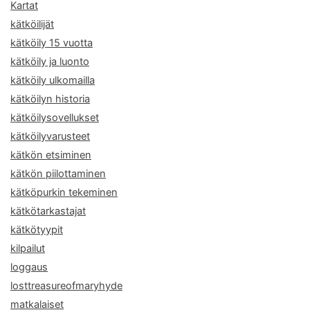
Kartat
kätköilijät
kätköily 15 vuotta
kätköily ja luonto
kätköily ulkomailla
kätköilyn historia
kätköilysovellukset
kätköilyvarusteet
kätkön etsiminen
kätkön piilottaminen
kätköpurkin tekeminen
kätkötarkastajat
kätkötyypit
kilpailut
loggaus
losttreasureofmaryhyde
matkalaiset