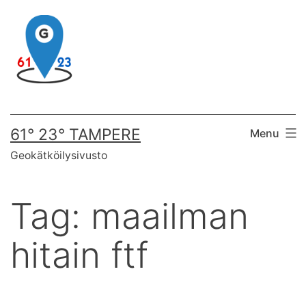
Skip
to
content
61° 23° TAMPERE
Menu
Geokätköilysivusto
Tag:
maailman
hitain ftf