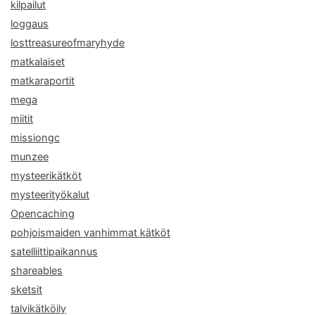
kilpailut
loggaus
losttreasureofmaryhyde
matkalaiset
matkaraportit
mega
miitit
missiongc
munzee
mysteerikätköt
mysteerityökalut
Opencaching
pohjoismaiden vanhimmat kätköt
satelliittipaikannus
shareables
sketsit
talvikätköily