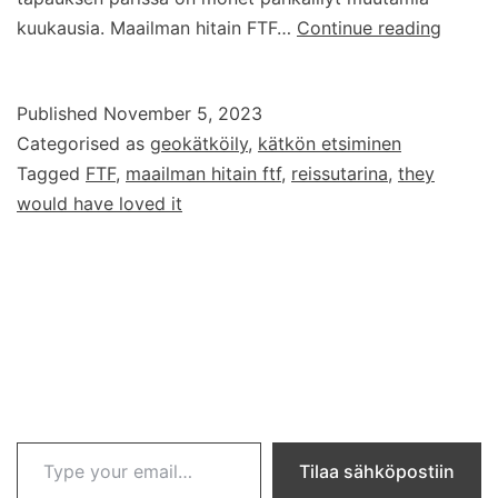
Maail
kuukausia. Maailman hitain FTF…
Continue reading
hitain
FTF
Published
November 5, 2023
Categorised as
geokätköily
,
kätkön etsiminen
Tagged
FTF
,
maailman hitain ftf
,
reissutarina
,
they
would have loved it
Type your email…
Tilaa sähköpostiin