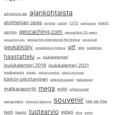
ajankohtaista
adventure lab
aloittelijan opas
event
CITO
arvonta
cachly
earthcache
geocaching.com
garmin
geocaching 20 years
geocaching international film festival
geoetsivät
geocaching app
geokätköily
giff
gps
geokätköilyn historia
guidelines
haastattelu
joulukalenteri
ios
joulukalenteri 2019
joulukalenteri 2021
kesäkamppis
kilpailu
kätköilysovellus
kätkön etsiminen
kätkön piilottaminen
kätkötarkastajat
matkalaiset
mega
matkaraportti
miitti
ohjenuorat
souvenir
tee-se-itse
parhaat kätköt
premium-jäsenyys
tuotearvio
video
testi
tilastot
vlog
wwfm