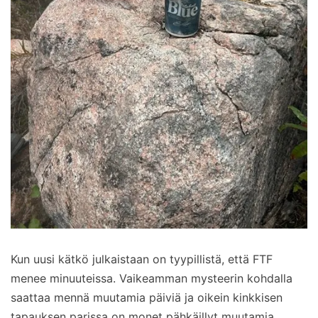
Kun uusi kätkö julkaistaan on tyypillistä, että FTF
menee minuuteissa. Vaikeamman mysteerin kohdalla
saattaa mennä muutamia päiviä ja oikein kinkkisen
tapauksen parissa on monet pähkäillyt muutamia