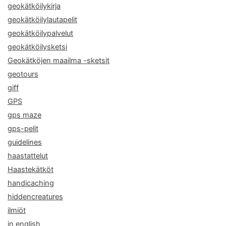
geokätköilykirja
geokätköilylautapelit
geokätköilypalvelut
geokätköilysketsi
Geokätköjen maailma -sketsit
geotours
giff
GPS
gps maze
gps-pelit
guidelines
haastattelut
Haastekätköt
handicaching
hiddencreatures
ilmiöt
in english