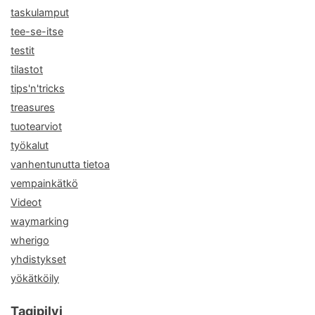
taskulamput
tee-se-itse
testit
tilastot
tips'n'tricks
treasures
tuotearviot
työkalut
vanhentunutta tietoa
vempainkätkö
Videot
waymarking
wherigo
yhdistykset
yökätköily
Tagipilvi