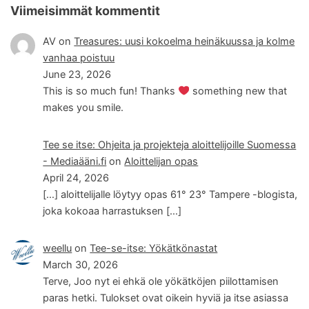
Viimeisimmät kommentit
AV
on
Treasures: uusi kokoelma heinäkuussa ja kolme
vanhaa poistuu
June 23, 2026
This is so much fun! Thanks
something new that
makes you smile.
Tee se itse: Ohjeita ja projekteja aloittelijoille Suomessa
- Mediaääni.fi
on
Aloittelijan opas
April 24, 2026
[…] aloittelijalle löytyy opas 61° 23° Tampere -blogista,
joka kokoaa harrastuksen […]
weellu
on
Tee-se-itse: Yökätkönastat
March 30, 2026
Terve, Joo nyt ei ehkä ole yökätköjen piilottamisen
paras hetki. Tulokset ovat oikein hyviä ja itse asiassa