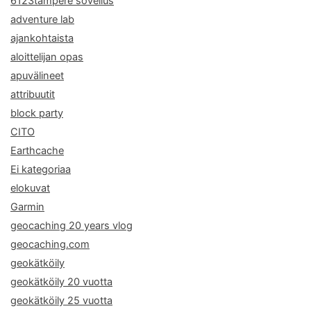
6123tampere sovellus
adventure lab
ajankohtaista
aloittelijan opas
apuvälineet
attribuutit
block party
CITO
Earthcache
Ei kategoriaa
elokuvat
Garmin
geocaching 20 years vlog
geocaching.com
geokätköily
geokätköily 20 vuotta
geokätköily 25 vuotta