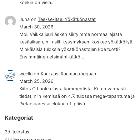
koekin on vielä…
Juha
on
Tee-se-itse: Yökätkönastat
March 30, 2026
Moi. Vaikka juuri äsken siirryimme normaaliajasta
kesäaikaan, niin silti kysymykseni koskee yökätköilyä.
Minkälaisia tuloksia yökätkönastojen koe tuotti?
Ensimmäinen etsimäni kätkö…
weellu
on
Kuukausi Rauman megaan
March 25, 2026
Kiitos OJ nokkelasta kommentista. Kuten varmasti
tiedät, niin Kemissä on 4.7. tulossa mega-tapahtuma ja
Pietarsaaressa elokuun 1. päivä.
Kategoriat
3d-tulostus