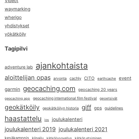
Videot
waymarking
wherigo
yhdistykset
yökätköily
Tagipilvi
ajankohtaista
adventure lab
aloittelijan opas
event
CITO
arvonta
cachly
earthcache
geocaching.com
garmin
geocaching 20 years
geocaching international film festival
geoetsivät
geocaching app
geokätköily
giff
gps
geokätköilyn historia
guidelines
haastattelu
joulukalenteri
ios
joulukalenteri 2019
joulukalenteri 2021
kesäkamppis
kilpailu
kätköilysovellus
kätkön etsiminen