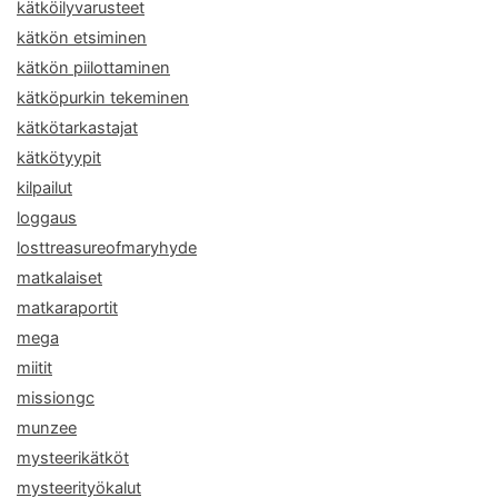
kätköilyvarusteet
kätkön etsiminen
kätkön piilottaminen
kätköpurkin tekeminen
kätkötarkastajat
kätkötyypit
kilpailut
loggaus
losttreasureofmaryhyde
matkalaiset
matkaraportit
mega
miitit
missiongc
munzee
mysteerikätköt
mysteerityökalut