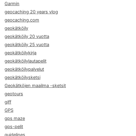
Garmin
geocaching 20 years vlog
geocaching.com
geokätköily
geokätköily 20 vuotta
geokätköily 25 vuotta
geokätköilykirja
geokätköilylautapelit
geokätköilypalvelut
geokätköilysketsi
Geokätköjen maailma -sketsit
geotours
giff
GPS
gps maze
gps-pelit
guidelines