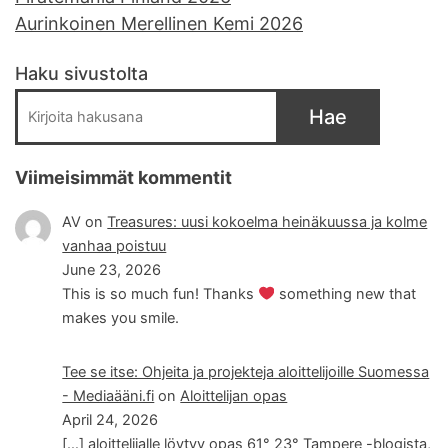
Aurinkoinen Merellinen Kemi 2026
Haku sivustolta
Hae
Viimeisimmät kommentit
AV
on
Treasures: uusi kokoelma heinäkuussa ja kolme
vanhaa poistuu
June 23, 2026
This is so much fun! Thanks
something new that
makes you smile.
Tee se itse: Ohjeita ja projekteja aloittelijoille Suomessa
- Mediaääni.fi
on
Aloittelijan opas
April 24, 2026
[…] aloittelijalle löytyy opas 61° 23° Tampere -blogista,