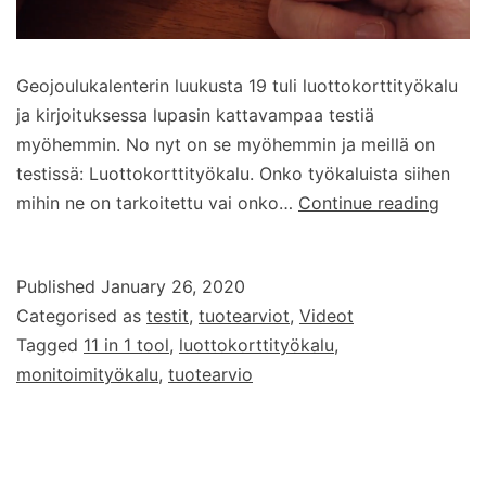
Geojoulukalenterin luukusta 19 tuli luottokorttityökalu
ja kirjoituksessa lupasin kattavampaa testiä
myöhemmin. No nyt on se myöhemmin ja meillä on
testissä: Luottokorttityökalu. Onko työkaluista siihen
Testis
mihin ne on tarkoitettu vai onko…
Continue reading
Luott
Published
January 26, 2020
Categorised as
testit
,
tuotearviot
,
Videot
Tagged
11 in 1 tool
,
luottokorttityökalu
,
monitoimityökalu
,
tuotearvio