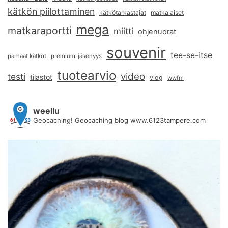
kätkön piilottaminen
kätkötarkastajat
matkalaiset
mega
matkaraportti
miitti
ohjenuorat
souvenir
tee-se-itse
parhaat kätköt
premium-jäsenyys
tuotearvio
video
testi
tilastot
vlog
wwfm
weellu
Geocaching! Geocaching blog www.6123tampere.com