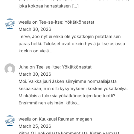
joka kokoaa harrastuksen […]
weellu
on
Tee-se-itse: Yökätkönastat
March 30, 2026
Terve, Joo nyt ei ehkä ole yökätköjen piilottamisen
paras hetki. Tulokset ovat oikein hyviä ja itse asiassa
koekin on vielä…
Juha
on
Tee-se-itse: Yökätkönastat
March 30, 2026
Moi. Vaikka juuri äsken siirryimme normaaliajasta
kesäaikaan, niin silti kysymykseni koskee yökätköilyä.
Minkälaisia tuloksia yökätkönastojen koe tuotti?
Ensimmäinen etsimäni kätkö…
weellu
on
Kuukausi Rauman megaan
March 25, 2026
Kiitos OJ nokkelasta kommentista. Kuten varmasti