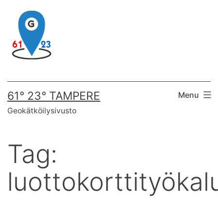
Skip
to
content
61° 23° TAMPERE
Menu
Geokätköilysivusto
Tag:
luottokorttityökal