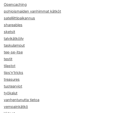
Opencaching
pohjoismaiden vanhimmat kätköt
satelliittipaikannus
shareables
sketsit
talvikätköily
taskulamput
tee-se-itse
testit
tilastot
tips'n'tricks
treasures
tuotearviot
työkalut
vanhentunutta tietoa
vempainkätkö