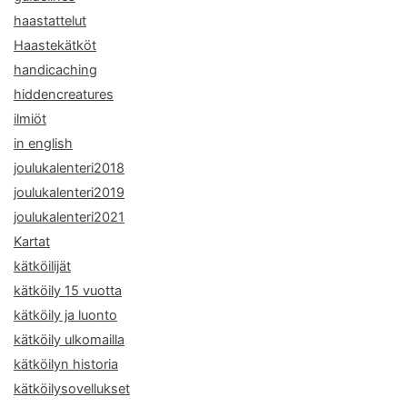
haastattelut
Haastekätköt
handicaching
hiddencreatures
ilmiöt
in english
joulukalenteri2018
joulukalenteri2019
joulukalenteri2021
Kartat
kätköilijät
kätköily 15 vuotta
kätköily ja luonto
kätköily ulkomailla
kätköilyn historia
kätköilysovellukset