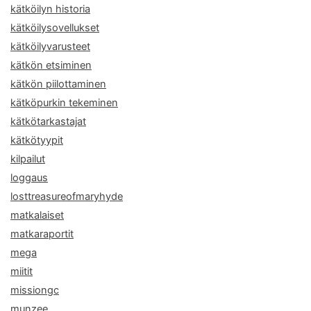
kätköilyn historia
kätköilysovellukset
kätköilyvarusteet
kätkön etsiminen
kätkön piilottaminen
kätköpurkin tekeminen
kätkötarkastajat
kätkötyypit
kilpailut
loggaus
losttreasureofmaryhyde
matkalaiset
matkaraportit
mega
miitit
missiongc
munzee