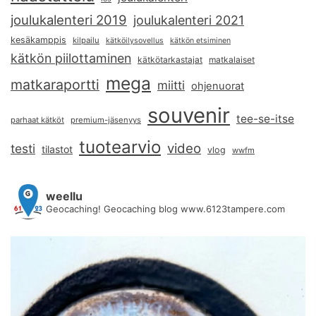
joulukalenteri 2019
joulukalenteri 2021
kesäkamppis
kilpailu
kätköilysovellus
kätkön etsiminen
kätkön piilottaminen
kätkötarkastajat
matkalaiset
mega
matkaraportti
miitti
ohjenuorat
souvenir
tee-se-itse
parhaat kätköt
premium-jäsenyys
tuotearvio
video
testi
tilastot
vlog
wwfm
weellu
Geocaching! Geocaching blog www.6123tampere.com