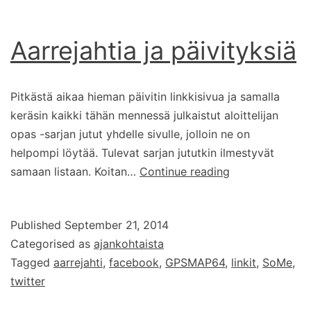
Aarrejahtia ja päivityksiä
Pitkästä aikaa hieman päivitin linkkisivua ja samalla
keräsin kaikki tähän mennessä julkaistut aloittelijan
opas -sarjan jutut yhdelle sivulle, jolloin ne on
helpompi löytää. Tulevat sarjan jututkin ilmestyvät
Aarrejahtia
samaan listaan. Koitan…
Continue reading
ja
päivityksiä
Published
September 21, 2014
Categorised as
ajankohtaista
Tagged
aarrejahti
,
facebook
,
GPSMAP64
,
linkit
,
SoMe
,
twitter