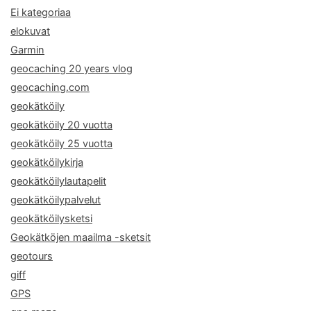
Ei kategoriaa
elokuvat
Garmin
geocaching 20 years vlog
geocaching.com
geokätköily
geokätköily 20 vuotta
geokätköily 25 vuotta
geokätköilykirja
geokätköilylautapelit
geokätköilypalvelut
geokätköilysketsi
Geokätköjen maailma -sketsit
geotours
giff
GPS