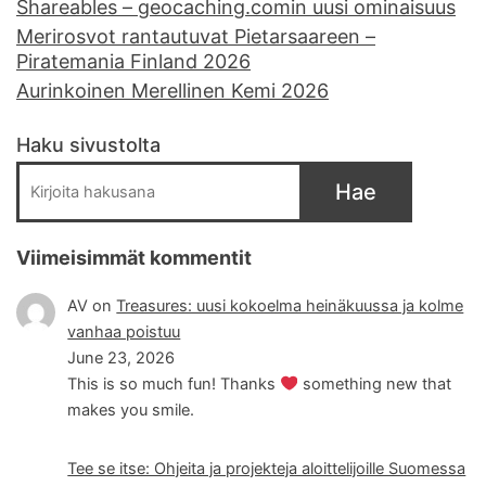
Shareables – geocaching.comin uusi ominaisuus
Merirosvot rantautuvat Pietarsaareen –
Piratemania Finland 2026
Aurinkoinen Merellinen Kemi 2026
Haku sivustolta
Hae
Viimeisimmät kommentit
AV
on
Treasures: uusi kokoelma heinäkuussa ja kolme
vanhaa poistuu
June 23, 2026
This is so much fun! Thanks
something new that
makes you smile.
Tee se itse: Ohjeita ja projekteja aloittelijoille Suomessa