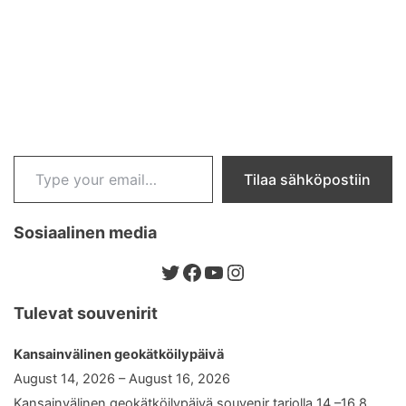
Type your email…
Tilaa sähköpostiin
Sosiaalinen media
Twitter
Facebook
YouTube
Instagram
Tulevat souvenirit
Kansainvälinen geokätköilypäivä
August 14, 2026 – August 16, 2026
Kansainvälinen geokätköilypäivä souvenir tarjolla 14.–16.8.