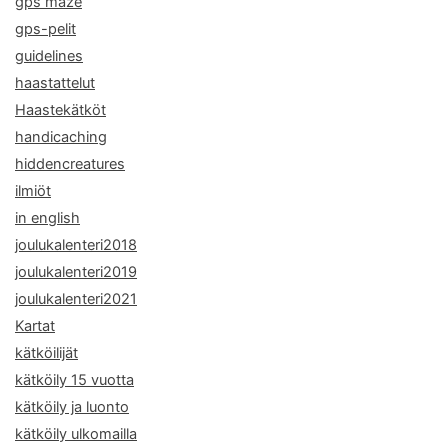
gps maze
gps-pelit
guidelines
haastattelut
Haastekätköt
handicaching
hiddencreatures
ilmiöt
in english
joulukalenteri2018
joulukalenteri2019
joulukalenteri2021
Kartat
kätköilijät
kätköily 15 vuotta
kätköily ja luonto
kätköily ulkomailla