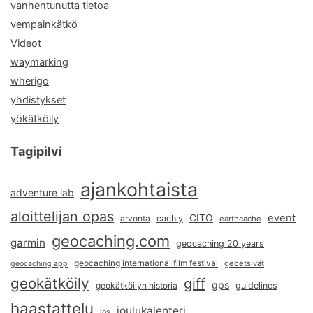
vanhentunutta tietoa
vempainkätkö
Videot
waymarking
wherigo
yhdistykset
yökätköily
Tagipilvi
ajankohtaista
adventure lab
aloittelijan opas
event
CITO
arvonta
cachly
earthcache
geocaching.com
garmin
geocaching 20 years
geocaching international film festival
geoetsivät
geocaching app
geokätköily
giff
gps
geokätköilyn historia
guidelines
haastattelu
joulukalenteri
ios