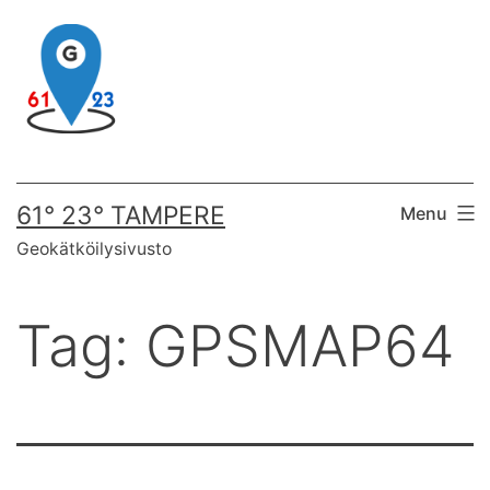
Skip
to
content
61° 23° TAMPERE
Menu
Geokätköilysivusto
Tag:
GPSMAP64