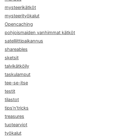
mysteerikätköt
mysteerityökalut
Opencaching
pohjoismaiden vanhimmat kätköt
satelliittipaikannus
shareables
sketsit
talvikätköily
taskulamput
tee-se-itse
testit
tilastot
tips'n'tricks
treasures
tuotearviot
työkalut