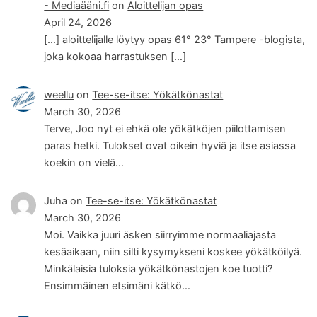
- Mediaääni.fi
on
Aloittelijan opas
April 24, 2026
[…] aloittelijalle löytyy opas 61° 23° Tampere -blogista,
joka kokoaa harrastuksen […]
weellu
on
Tee-se-itse: Yökätkönastat
March 30, 2026
Terve, Joo nyt ei ehkä ole yökätköjen piilottamisen
paras hetki. Tulokset ovat oikein hyviä ja itse asiassa
koekin on vielä…
Juha
on
Tee-se-itse: Yökätkönastat
March 30, 2026
Moi. Vaikka juuri äsken siirryimme normaaliajasta
kesäaikaan, niin silti kysymykseni koskee yökätköilyä.
Minkälaisia tuloksia yökätkönastojen koe tuotti?
Ensimmäinen etsimäni kätkö…