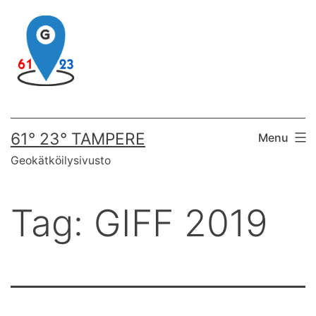
Skip
to
content
61° 23° TAMPERE
Menu
Geokätköilysivusto
Tag:
GIFF 2019