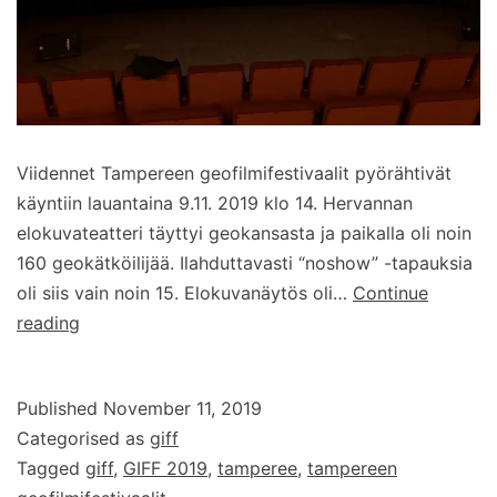
Viidennet Tampereen geofilmifestivaalit pyörähtivät
käyntiin lauantaina 9.11. 2019 klo 14. Hervannan
elokuvateatteri täyttyi geokansasta ja paikalla oli noin
160 geokätköilijää. Ilahduttavasti “noshow” -tapauksia
oli siis vain noin 15. Elokuvanäytös oli…
Continue
Tampereen
reading
Geofilmifestivaalit
–
Published
November 11, 2019
GIFF
Categorised as
giff
2019
Tagged
giff
,
GIFF 2019
,
tamperee
,
tampereen
–