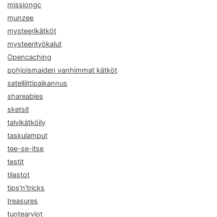
missiongc
munzee
mysteerikätköt
mysteerityökalut
Opencaching
pohjoismaiden vanhimmat kätköt
satelliittipaikannus
shareables
sketsit
talvikätköily
taskulamput
tee-se-itse
testit
tilastot
tips'n'tricks
treasures
tuotearviot