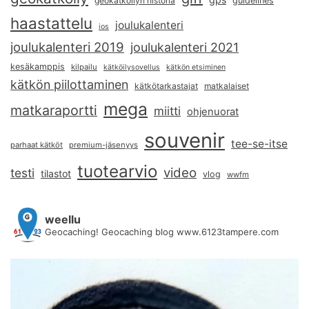
geokätköilyn historia
guidelines
haastattelu
joulukalenteri
ios
joulukalenteri 2019
joulukalenteri 2021
kesäkamppis
kilpailu
kätköilysovellus
kätkön etsiminen
kätkön piilottaminen
kätkötarkastajat
matkalaiset
mega
matkaraportti
miitti
ohjenuorat
souvenir
tee-se-itse
parhaat kätköt
premium-jäsenyys
tuotearvio
video
testi
tilastot
vlog
wwfm
weellu
Geocaching! Geocaching blog www.6123tampere.com