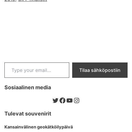
Type your email…
Tilaa sähköpostiin
Sosiaalinen media
Twitter
Facebook
YouTube
Instagram
Tulevat souvenirit
Kansainvälinen geokätköilypäivä