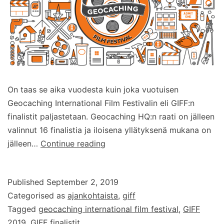
On taas se aika vuodesta kuin joka vuotuisen
Geocaching International Film Festivalin eli GIFF:n
finalistit paljastetaan. Geocaching HQ:n raati on jälleen
valinnut 16 finalistia ja iloisena yllätyksenä mukana on
Ja
jälleen…
Continue reading
vuoden
2019
Published
September 2, 2019
GIFF-
Categorised as
ajankohtaista
,
giff
finalistit
Tagged
geocaching international film festival
,
GIFF
ovat…
2019
,
GIFF finalistit