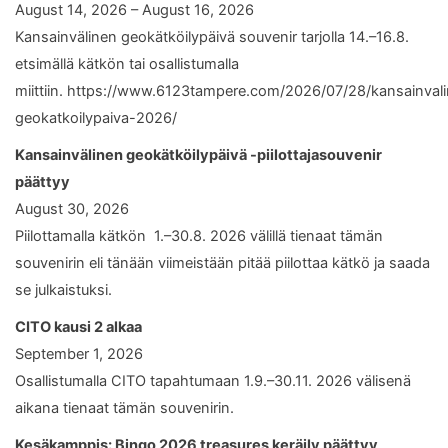
August 14, 2026 – August 16, 2026
Kansainvälinen geokätköilypäivä souvenir tarjolla 14.–16.8.
etsimällä kätkön tai osallistumalla
miittiin. https://www.6123tampere.com/2026/07/28/kansainval
geokatkoilypaiva-2026/
Kansainvälinen geokätköilypäivä -piilottajasouvenir
päättyy
August 30, 2026
Piilottamalla kätkön 1.–30.8. 2026 välillä tienaat tämän
souvenirin eli tänään viimeistään pitää piilottaa kätkö ja saada
se julkaistuksi.
CITO kausi 2 alkaa
September 1, 2026
Osallistumalla CITO tapahtumaan 1.9.–30.11. 2026 välisenä
aikana tienaat tämän souvenirin.
Kesäkamppis: Bingo 2026 treasures keräily päättyy