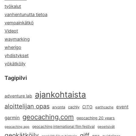
työkalut
vanhentunutta tietoa
vempainkätkö
Videot
waymarking
wherigo
yhdistykset
yökätköily
Tagipilvi
ajankohtaista
adventure lab
aloittelijan opas
event
CITO
arvonta
cachly
earthcache
geocaching.com
garmin
geocaching 20 years
geocaching international film festival
geoetsivät
geocaching app
geokätköily
giff
gps