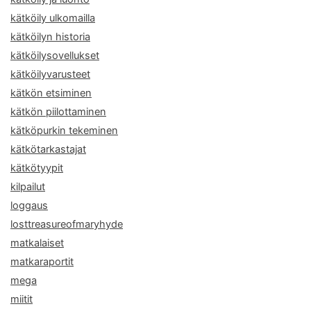
kätköily ulkomailla
kätköilyn historia
kätköilysovellukset
kätköilyvarusteet
kätkön etsiminen
kätkön piilottaminen
kätköpurkin tekeminen
kätkötarkastajat
kätkötyypit
kilpailut
loggaus
losttreasureofmaryhyde
matkalaiset
matkaraportit
mega
miitit