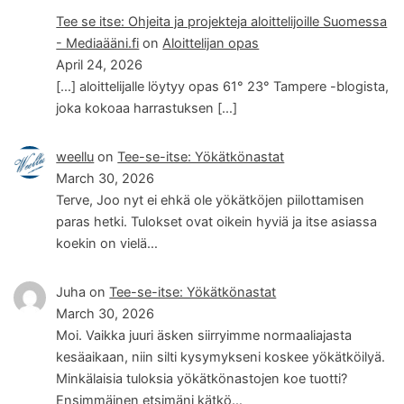
Tee se itse: Ohjeita ja projekteja aloittelijoille Suomessa
- Mediaääni.fi
on
Aloittelijan opas
April 24, 2026
[…] aloittelijalle löytyy opas 61° 23° Tampere -blogista,
joka kokoaa harrastuksen […]
weellu
on
Tee-se-itse: Yökätkönastat
March 30, 2026
Terve, Joo nyt ei ehkä ole yökätköjen piilottamisen
paras hetki. Tulokset ovat oikein hyviä ja itse asiassa
koekin on vielä…
Juha
on
Tee-se-itse: Yökätkönastat
March 30, 2026
Moi. Vaikka juuri äsken siirryimme normaaliajasta
kesäaikaan, niin silti kysymykseni koskee yökätköilyä.
Minkälaisia tuloksia yökätkönastojen koe tuotti?
Ensimmäinen etsimäni kätkö…