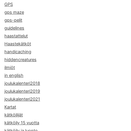
GPS
gps maze
gps-pelit
guidelines
haastattelut
Haastekätköt
handicaching
hiddencreatures
ilmiöt
in english
joulukalenteri2018
joulukalenteri2019
joulukalenteri2021
Kartat
kätköilijät
kätköily 15 vuotta
kätköily ja luonto