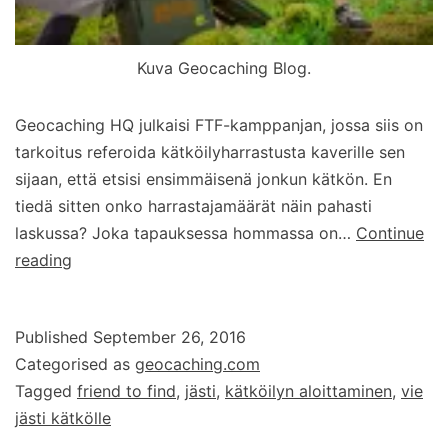
Kuva Geocaching Blog.
Geocaching HQ julkaisi FTF-kamppanjan, jossa siis on
tarkoitus referoida kätköilyharrastusta kaverille sen
sijaan, että etsisi ensimmäisenä jonkun kätkön. En
tiedä sitten onko harrastajamäärät näin pahasti
laskussa? Joka tapauksessa hommassa on…
Continue
Friend
reading
to
Find
Published
September 26, 2016
(FTF)
Categorised as
geocaching.com
kampanja
Tagged
friend to find
,
jästi
,
kätköilyn aloittaminen
,
vie
jästi kätkölle