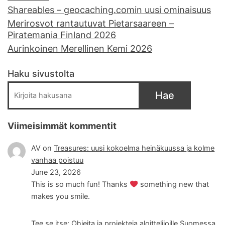
Shareables – geocaching.comin uusi ominaisuus
Merirosvot rantautuvat Pietarsaareen –
Piratemania Finland 2026
Aurinkoinen Merellinen Kemi 2026
Haku sivustolta
Hae
Viimeisimmät kommentit
AV
on
Treasures: uusi kokoelma heinäkuussa ja kolme
vanhaa poistuu
June 23, 2026
This is so much fun! Thanks
something new that
makes you smile.
Tee se itse: Ohjeita ja projekteja aloittelijoille Suomessa