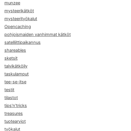
munzee
mysteerikätköt
mysteerityökalut
Opencaching
pohjoismaiden vanhimmat kätköt
satelliittipaikannus
shareables
sketsit
talvikätköily
taskulamput
tee-se-itse
testit
tilastot
tips'n'tricks
treasures
tuotearviot
työkalut