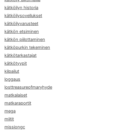
kätköilyn historia
kätköilysovellukset
kätköilyvarusteet
kätkön etsiminen
kätkön piilottaminen
kätköpurkin tekeminen
kätkötarkastajat
kätkötyypit
kilpailut
loggaus
losttreasureofmaryhyde
matkalaiset
matkaraportit
mega
miitit
missiongc