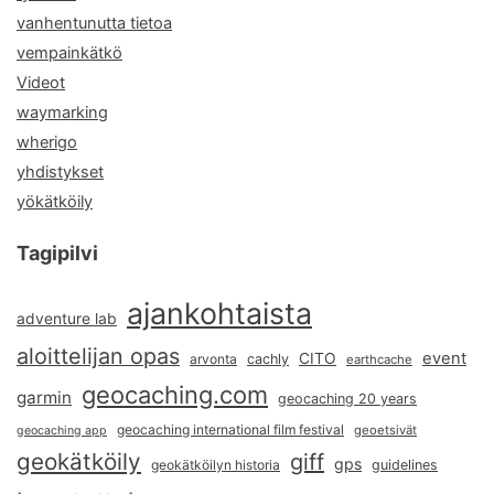
vanhentunutta tietoa
vempainkätkö
Videot
waymarking
wherigo
yhdistykset
yökätköily
Tagipilvi
ajankohtaista
adventure lab
aloittelijan opas
event
CITO
arvonta
cachly
earthcache
geocaching.com
garmin
geocaching 20 years
geocaching international film festival
geoetsivät
geocaching app
geokätköily
giff
gps
geokätköilyn historia
guidelines