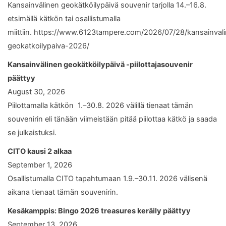
Kansainvälinen geokätköilypäivä souvenir tarjolla 14.–16.8.
etsimällä kätkön tai osallistumalla
miittiin. https://www.6123tampere.com/2026/07/28/kansainval
geokatkoilypaiva-2026/
Kansainvälinen geokätköilypäivä -piilottajasouvenir
päättyy
August 30, 2026
Piilottamalla kätkön 1.–30.8. 2026 välillä tienaat tämän
souvenirin eli tänään viimeistään pitää piilottaa kätkö ja saada
se julkaistuksi.
CITO kausi 2 alkaa
September 1, 2026
Osallistumalla CITO tapahtumaan 1.9.–30.11. 2026 välisenä
aikana tienaat tämän souvenirin.
Kesäkamppis: Bingo 2026 treasures keräily päättyy
September 13, 2026