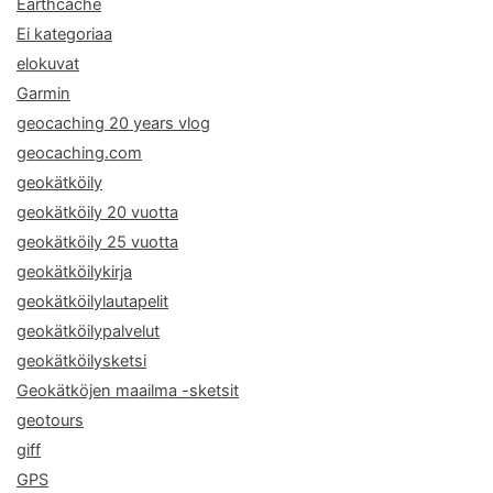
Earthcache
Ei kategoriaa
elokuvat
Garmin
geocaching 20 years vlog
geocaching.com
geokätköily
geokätköily 20 vuotta
geokätköily 25 vuotta
geokätköilykirja
geokätköilylautapelit
geokätköilypalvelut
geokätköilysketsi
Geokätköjen maailma -sketsit
geotours
giff
GPS