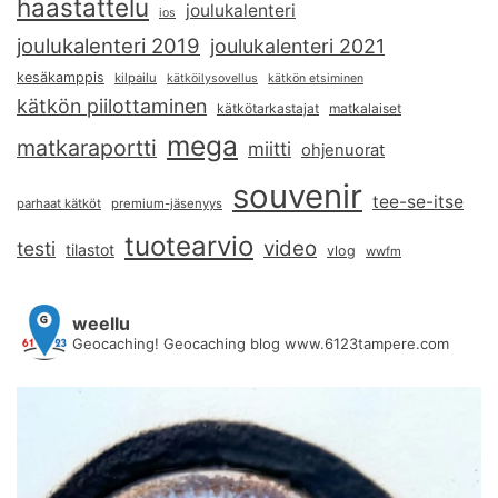
haastattelu
joulukalenteri
ios
joulukalenteri 2019
joulukalenteri 2021
kesäkamppis
kilpailu
kätköilysovellus
kätkön etsiminen
kätkön piilottaminen
kätkötarkastajat
matkalaiset
mega
matkaraportti
miitti
ohjenuorat
souvenir
tee-se-itse
parhaat kätköt
premium-jäsenyys
tuotearvio
video
testi
tilastot
vlog
wwfm
weellu
Geocaching! Geocaching blog www.6123tampere.com