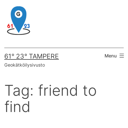
Skip
to
content
61° 23° TAMPERE
Menu
Geokätköilysivusto
Tag:
friend to
find