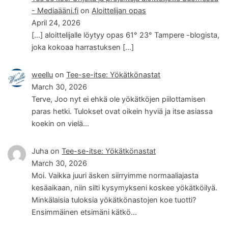
- Mediaääni.fi
on
Aloittelijan opas
April 24, 2026
[…] aloittelijalle löytyy opas 61° 23° Tampere -blogista,
joka kokoaa harrastuksen […]
weellu
on
Tee-se-itse: Yökätkönastat
March 30, 2026
Terve, Joo nyt ei ehkä ole yökätköjen piilottamisen
paras hetki. Tulokset ovat oikein hyviä ja itse asiassa
koekin on vielä…
Juha
on
Tee-se-itse: Yökätkönastat
March 30, 2026
Moi. Vaikka juuri äsken siirryimme normaaliajasta
kesäaikaan, niin silti kysymykseni koskee yökätköilyä.
Minkälaisia tuloksia yökätkönastojen koe tuotti?
Ensimmäinen etsimäni kätkö…