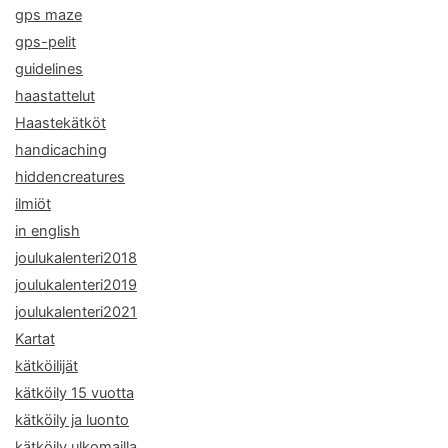
gps maze
gps-pelit
guidelines
haastattelut
Haastekätköt
handicaching
hiddencreatures
ilmiöt
in english
joulukalenteri2018
joulukalenteri2019
joulukalenteri2021
Kartat
kätköilijät
kätköily 15 vuotta
kätköily ja luonto
kätköily ulkomailla