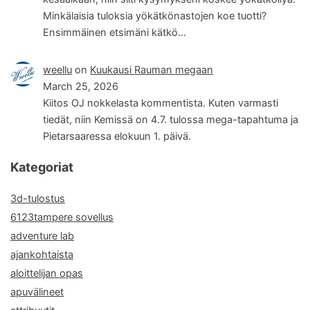
Minkälaisia tuloksia yökätkönastojen koe tuotti?
Ensimmäinen etsimäni kätkö…
weellu
on
Kuukausi Rauman megaan
March 25, 2026
Kiitos OJ nokkelasta kommentista. Kuten varmasti
tiedät, niin Kemissä on 4.7. tulossa mega-tapahtuma ja
Pietarsaaressa elokuun 1. päivä.
Kategoriat
3d-tulostus
6123tampere sovellus
adventure lab
ajankohtaista
aloittelijan opas
apuvälineet