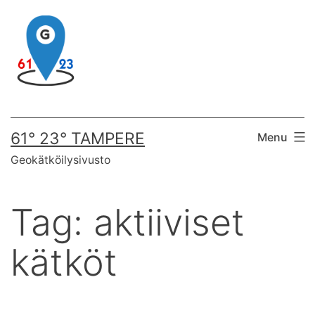
Skip
to
content
61° 23° TAMPERE
Menu
Geokätköilysivusto
Tag:
aktiiviset
kätköt