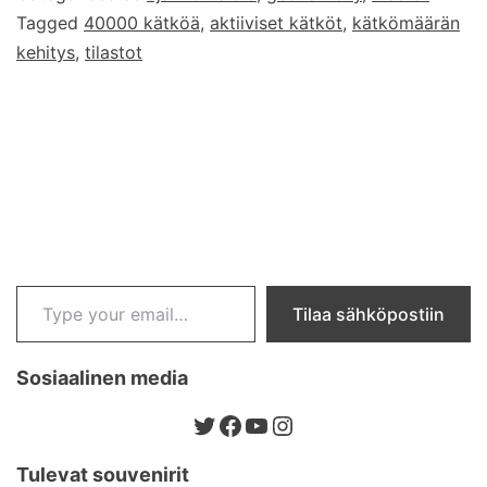
Tagged
40000 kätköä
,
aktiiviset kätköt
,
kätkömäärän
kehitys
,
tilastot
Type your email…
Tilaa sähköpostiin
Sosiaalinen media
Twitter
Facebook
YouTube
Instagram
Tulevat souvenirit