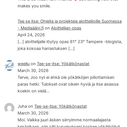
makes you smile.
Tee se itse: Ohjeita ja projekteja aloittelijoille Suomessa
- Mediaääni.fi
on
Aloittelijan opas
April 24, 2026
[…] aloittelijalle löytyy opas 61° 23° Tampere -blogista,
joka kokoaa harrastuksen […]
weellu
on
Tee-se-itse: Yökätkönastat
March 30, 2026
Terve, Joo nyt ei ehkä ole yökätköjen piilottamisen
paras hetki. Tulokset ovat oikein hyviä ja itse asiassa
koekin on vielä…
Juha
on
Tee-se-itse: Yökätkönastat
March 30, 2026
Moi. Vaikka juuri äsken siirryimme normaaliajasta
kesäaikaan, niin silti kysymykseni koskee yökätköilyä.