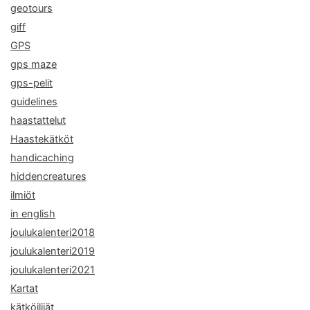
geotours
giff
GPS
gps maze
gps-pelit
guidelines
haastattelut
Haastekätköt
handicaching
hiddencreatures
ilmiöt
in english
joulukalenteri2018
joulukalenteri2019
joulukalenteri2021
Kartat
kätköilijät