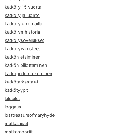
kätköily 15 vuotta
kätköily ja luonto
kätköily ulkomailla
kätköilyn historia
kätköilysovellukset
kätköilyvarusteet
kätkön etsiminen
kätkön piilottaminen
kätköpurkin tekeminen
kätkötarkastajat
kätkötyypit
kilpailut
loggaus
losttreasureofmaryhyde
matkalaiset
matkaraportit