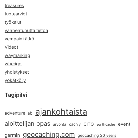
treasures
tuotearviot
työkalut
vanhentunutta tietoa
vempainkätkö
Videot
waymarking
wherigo
yhdistykset
yökätköily
Tagipilvi
ajankohtaista
adventure lab
aloittelijan opas
event
CITO
arvonta
cachly
earthcache
geocaching.com
garmin
geocaching 20 years