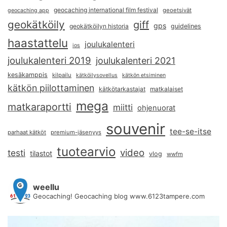
geocaching international film festival
geoetsivät
geocaching app
geokätköily
giff
gps
geokätköilyn historia
guidelines
haastattelu
joulukalenteri
ios
joulukalenteri 2019
joulukalenteri 2021
kesäkamppis
kilpailu
kätköilysovellus
kätkön etsiminen
kätkön piilottaminen
kätkötarkastajat
matkalaiset
mega
matkaraportti
miitti
ohjenuorat
souvenir
tee-se-itse
parhaat kätköt
premium-jäsenyys
tuotearvio
video
testi
tilastot
vlog
wwfm
weellu
Geocaching! Geocaching blog www.6123tampere.com