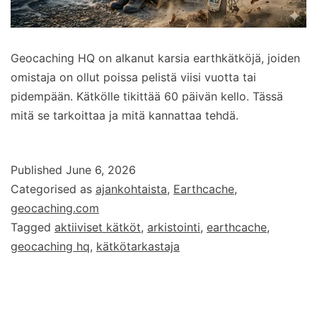
Geocaching HQ on alkanut karsia earthkätköjä, joiden
omistaja on ollut poissa pelistä viisi vuotta tai
pidempään. Kätkölle tikittää 60 päivän kello. Tässä
mitä se tarkoittaa ja mitä kannattaa tehdä.
Published
June 6, 2026
Categorised as
ajankohtaista
,
Earthcache
,
geocaching.com
Tagged
aktiiviset kätköt
,
arkistointi
,
earthcache
,
geocaching hq
,
kätkötarkastaja