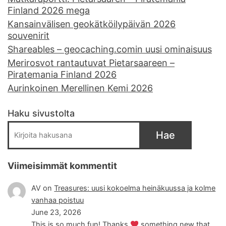
Finland 2026 mega
Kansainvälisen geokätköilypäivän 2026
souvenirit
Shareables – geocaching.comin uusi ominaisuus
Merirosvot rantautuvat Pietarsaareen –
Piratemania Finland 2026
Aurinkoinen Merellinen Kemi 2026
Haku sivustolta
Hae
Viimeisimmät kommentit
AV
on
Treasures: uusi kokoelma heinäkuussa ja kolme
vanhaa poistuu
June 23, 2026
This is so much fun! Thanks
something new that