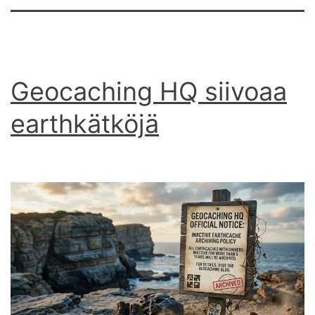
Geocaching HQ siivoaa
earthkätköjä