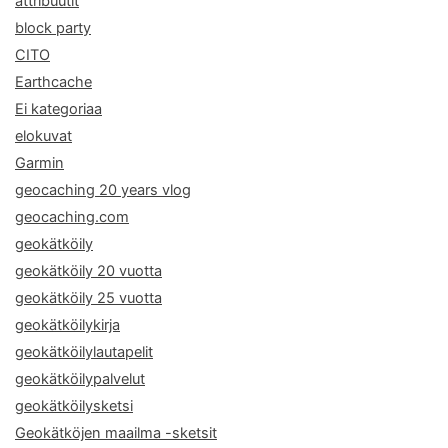
attribuutit
block party
CITO
Earthcache
Ei kategoriaa
elokuvat
Garmin
geocaching 20 years vlog
geocaching.com
geokätköily
geokätköily 20 vuotta
geokätköily 25 vuotta
geokätköilykirja
geokätköilylautapelit
geokätköilypalvelut
geokätköilysketsi
Geokätköjen maailma -sketsit