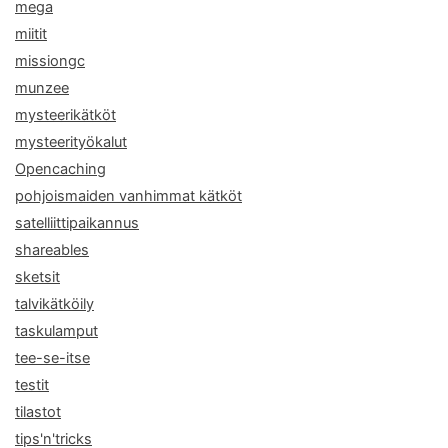
mega
miitit
missiongc
munzee
mysteerikätköt
mysteerityökalut
Opencaching
pohjoismaiden vanhimmat kätköt
satelliittipaikannus
shareables
sketsit
talvikätköily
taskulamput
tee-se-itse
testit
tilastot
tips'n'tricks