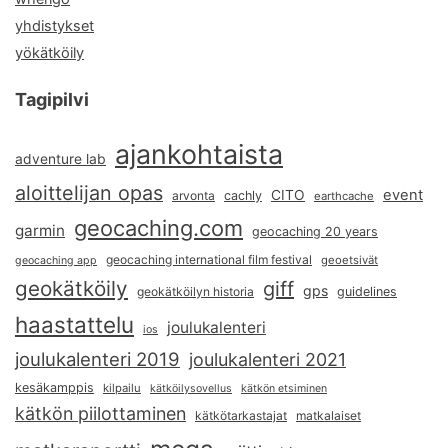
yhdistykset
yökätköily
Tagipilvi
ajankohtaista
adventure lab
aloittelijan opas
event
CITO
arvonta
cachly
earthcache
geocaching.com
garmin
geocaching 20 years
geocaching international film festival
geoetsivät
geocaching app
geokätköily
giff
gps
geokätköilyn historia
guidelines
haastattelu
joulukalenteri
ios
joulukalenteri 2019
joulukalenteri 2021
kesäkamppis
kilpailu
kätköilysovellus
kätkön etsiminen
kätkön piilottaminen
kätkötarkastajat
matkalaiset