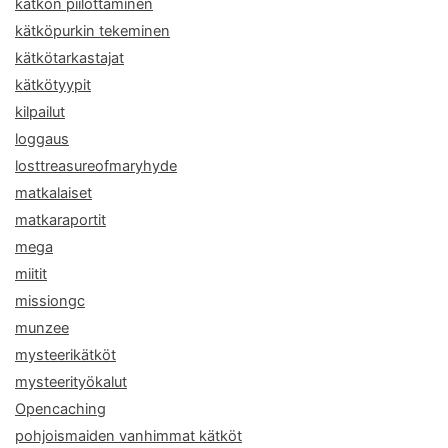
kätkön piilottaminen
kätköpurkin tekeminen
kätkötarkastajat
kätkötyypit
kilpailut
loggaus
losttreasureofmaryhyde
matkalaiset
matkaraportit
mega
miitit
missiongc
munzee
mysteerikätköt
mysteerityökalut
Opencaching
pohjoismaiden vanhimmat kätköt