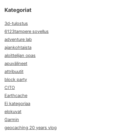
Kategoriat
3d-tulostus
6123tampere sovellus
adventure lab
ajankohtaista
aloittelijan opas
apuvälineet
attribuutit
block party
CITO
Earthcache
Ei kategoriaa
elokuvat
Garmin
geocaching 20 years vlog