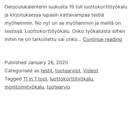
Geojoulukalenterin luukusta 19 tuli luottokorttityökalu
ja kirjoituksessa lupasin kattavampaa testiä
myöhemmin. No nyt on se myöhemmin ja meillä on
testissä: Luottokorttityökalu. Onko työkaluista siihen
Testis
mihin ne on tarkoitettu vai onko…
Continue reading
Luott
Published
January 26, 2020
Categorised as
testit
,
tuotearviot
,
Videot
Tagged
11 in 1 tool
,
luottokorttityökalu
,
monitoimityökalu
,
tuotearvio