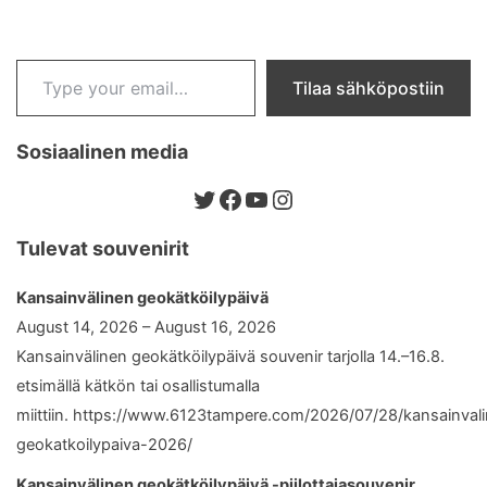
Type your email…
Tilaa sähköpostiin
Sosiaalinen media
Twitter
Facebook
YouTube
Instagram
Tulevat souvenirit
Kansainvälinen geokätköilypäivä
August 14, 2026 – August 16, 2026
Kansainvälinen geokätköilypäivä souvenir tarjolla 14.–16.8.
etsimällä kätkön tai osallistumalla
miittiin. https://www.6123tampere.com/2026/07/28/kansainval
geokatkoilypaiva-2026/
Kansainvälinen geokätköilypäivä -piilottajasouvenir