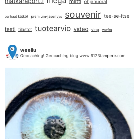
mega
matkaraportti
miitti
ohjenuorat
souvenir
tee-se-itse
parhaat kätköt
premium-jäsenyys
tuotearvio
video
testi
tilastot
vlog
wwfm
weellu
Geocaching! Geocaching blog www.6123tampere.com