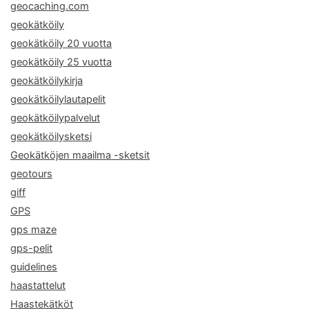
geocaching.com
geokätköily
geokätköily 20 vuotta
geokätköily 25 vuotta
geokätköilykirja
geokätköilylautapelit
geokätköilypalvelut
geokätköilysketsi
Geokätköjen maailma -sketsit
geotours
giff
GPS
gps maze
gps-pelit
guidelines
haastattelut
Haastekätköt