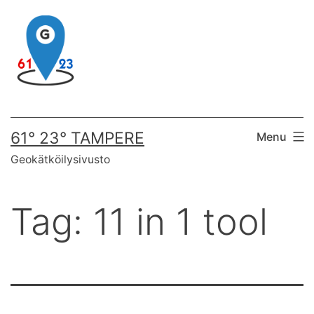
Skip
to
content
61° 23° TAMPERE
Menu
Geokätköilysivusto
Tag:
11 in 1 tool