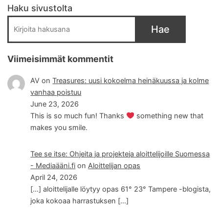
Haku sivustolta
Hae
Viimeisimmät kommentit
AV
on
Treasures: uusi kokoelma heinäkuussa ja kolme
vanhaa poistuu
June 23, 2026
This is so much fun! Thanks
something new that
makes you smile.
Tee se itse: Ohjeita ja projekteja aloittelijoille Suomessa
- Mediaääni.fi
on
Aloittelijan opas
April 24, 2026
[…] aloittelijalle löytyy opas 61° 23° Tampere -blogista,
joka kokoaa harrastuksen […]