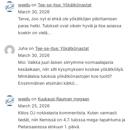
weellu
on
Tee-se-itse: Yökätkönastat
March 30, 2026
Terve, Joo nyt ei ehkä ole yökätköjen piilottamisen
paras hetki. Tulokset ovat oikein hyviä ja itse asiassa
koekin on vielä…
Juha
on
Tee-se-itse: Yökätkönastat
March 30, 2026
Moi. Vaikka juuri äsken siirryimme normaaliajasta
kesäaikaan, niin silti kysymykseni koskee yökätköilyä.
Minkälaisia tuloksia yökätkönastojen koe tuotti?
Ensimmäinen etsimäni kätkö…
weellu
on
Kuukausi Rauman megaan
March 25, 2026
Kiitos OJ nokkelasta kommentista. Kuten varmasti
tiedät, niin Kemissä on 4.7. tulossa mega-tapahtuma ja
Pietarsaaressa elokuun 1. päivä.