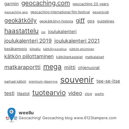
geocaching.com
garmin
geocaching 20 years
geocaching international film festival
geoetsivät
geocaching app
geokätköily
giff
gps
geokätköilyn historia
guidelines
haastattelu
joulukalenteri
ios
joulukalenteri 2019
joulukalenteri 2021
kesäkamppis
kilpailu
kätköilysovellus
kätkön etsiminen
kätkön piilottaminen
kätkötarkastajat
matkalaiset
mega
matkaraportti
miitti
ohjenuorat
souvenir
tee-se-itse
parhaat kätköt
premium-jäsenyys
tuotearvio
video
testi
tilastot
vlog
wwfm
weellu
Geocaching! Geocaching blog www.6123tampere.com