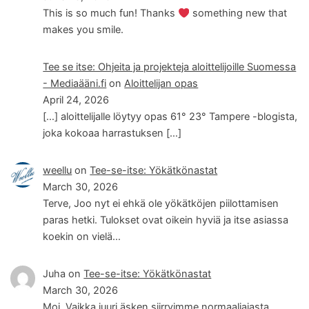
This is so much fun! Thanks
something new that
makes you smile.
Tee se itse: Ohjeita ja projekteja aloittelijoille Suomessa
- Mediaääni.fi
on
Aloittelijan opas
April 24, 2026
[…] aloittelijalle löytyy opas 61° 23° Tampere -blogista,
joka kokoaa harrastuksen […]
weellu
on
Tee-se-itse: Yökätkönastat
March 30, 2026
Terve, Joo nyt ei ehkä ole yökätköjen piilottamisen
paras hetki. Tulokset ovat oikein hyviä ja itse asiassa
koekin on vielä…
Juha
on
Tee-se-itse: Yökätkönastat
March 30, 2026
Moi. Vaikka juuri äsken siirryimme normaaliajasta