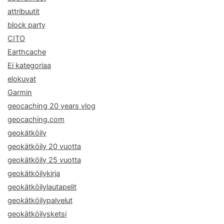
attribuutit
block party
CITO
Earthcache
Ei kategoriaa
elokuvat
Garmin
geocaching 20 years vlog
geocaching.com
geokätköily
geokätköily 20 vuotta
geokätköily 25 vuotta
geokätköilykirja
geokätköilylautapelit
geokätköilypalvelut
geokätköilysketsi