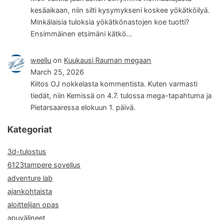
kesäaikaan, niin silti kysymykseni koskee yökätköilyä.
Minkälaisia tuloksia yökätkönastojen koe tuotti?
Ensimmäinen etsimäni kätkö…
weellu
on
Kuukausi Rauman megaan
March 25, 2026
Kiitos OJ nokkelasta kommentista. Kuten varmasti
tiedät, niin Kemissä on 4.7. tulossa mega-tapahtuma ja
Pietarsaaressa elokuun 1. päivä.
Kategoriat
3d-tulostus
6123tampere sovellus
adventure lab
ajankohtaista
aloittelijan opas
apuvälineet