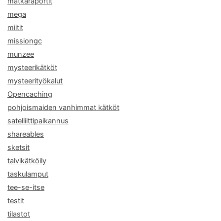
matkaraportit
mega
miitit
missiongc
munzee
mysteerikätköt
mysteerityökalut
Opencaching
pohjoismaiden vanhimmat kätköt
satelliittipaikannus
shareables
sketsit
talvikätköily
taskulamput
tee-se-itse
testit
tilastot