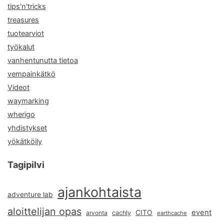
tips'n'tricks
treasures
tuotearviot
työkalut
vanhentunutta tietoa
vempainkätkö
Videot
waymarking
wherigo
yhdistykset
yökätköily
Tagipilvi
ajankohtaista
adventure lab
aloittelijan opas
event
CITO
arvonta
cachly
earthcache