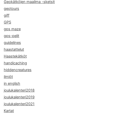
Geokätköjen maailma -sketsit
geotours
giff
GPS
gps maze
gps-pelit
guidelines
haastattelut
Haastekätköt
handicaching
hiddencreatures
ilmiöt
in english
joulukalenteri2018
joulukalenteri2019
joulukalenteri2021
Kartat