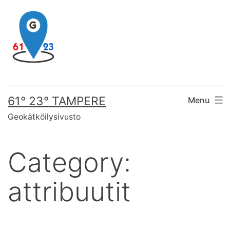
Skip
to
content
61° 23° TAMPERE
Menu
Geokätköilysivusto
Category:
attribuutit