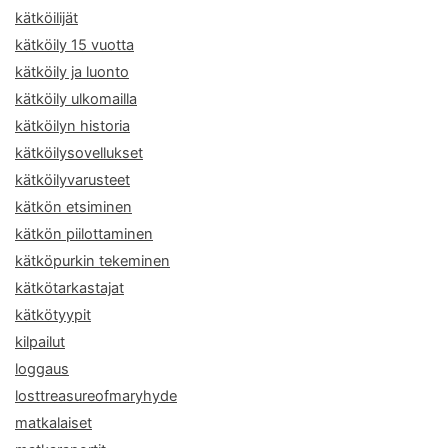
kätköilijät
kätköily 15 vuotta
kätköily ja luonto
kätköily ulkomailla
kätköilyn historia
kätköilysovellukset
kätköilyvarusteet
kätkön etsiminen
kätkön piilottaminen
kätköpurkin tekeminen
kätkötarkastajat
kätkötyypit
kilpailut
loggaus
losttreasureofmaryhyde
matkalaiset