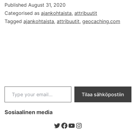
Published
August 31, 2020
1.9.
Categorised as
ajankohtaista
,
attribuutit
2020)
Tagged
ajankohtaista
,
attribuutit
,
geocaching.com
Type your email…
Tilaa sähköpostiin
Sosiaalinen media
Twitter
Facebook
YouTube
Instagram